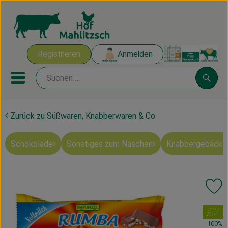
Warenk
Registrieren
Anmelden
Link
Mobiles Menu öffnen oder sch
Suche
Zurück zu Süßwaren, Knabberwaren & Co
Ökokisten
Schokolade
Sonstiges zum Naschen
Knabbergebäck 
Mahlitzscher Produkte
Angebote & Inspiration
Pr
Ökokisten
, Verband:
Obst & Gemüse
100%