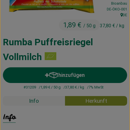
Bioanbau
Kühltheke
, Kontrollstelle
DE-ÖKO-001
DE
Vorratskammer
, Herk
1,89 €
/ 50 g
37,80 €
/ kg
Getränke
Rumba Puffreisriegel
Haus, Garten & Co.
Vollmilch
Über uns
hinzufügen
Produkt zum Warenkorb hinzuf
Lieferservice
#31209
1,89 €
/ 50 g
37,80 €
/ kg
7% MwSt
Neues vom Hof
Info
Herkunft
Blog
Info