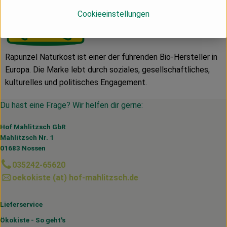
Rapunzel
Cookieeinstellungen
Rapunzel Naturkost ist einer der führenden Bio-Hersteller in
Europa. Die Marke lebt durch soziales, gesellschaft­liches,
kulturelles und politisches Engagement.
Du hast eine Frage? Wir helfen dir gerne:
Hof Mahlitzsch GbR
Mahlitzsch Nr. 1
01683 Nossen
035242-65620
oekokiste (at) hof-mahlitzsch.de
Lieferservice
Ökokiste - So geht's