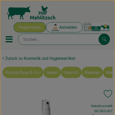
Warenk
Registrieren
Anmelden
Link
Mobiles Menu öffnen oder sch
Suche
Zurück zu Kosmetik und Hygieneartikel
Ökokisten
Körperpflege & Co.
Haare
Gesicht
Makeup
Mart
Mahlitzscher Produkte
Angebote & Inspiration
Pr
Ökokisten
, Verband:
Naturkosmetik
Obst & Gemüse
, Kontrollstelle
DE-ÖKO-037