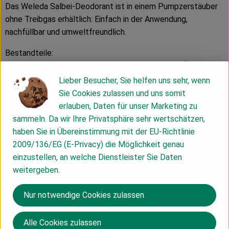
Das Weleda Salbei-Deodorant ist in einem Pumpzerstäuber
ohne Treibgas erhältlich: Einfach in der Anwendung,
nachfüllbar und umweltfreundlich.
Bestandteile:
Alkohol, Wasser, Mischung natürlicher ätherischer Öle,
Salbeiöl, Teebaumöl, Glycyrrhizinsäure Ammoniumsalz.
Lieber Besucher, Sie helfen uns sehr, wenn
Sie Cookies zulassen und uns somit
Ingredients (INCI):
erlauben, Daten für unser Marketing zu
Alcohol, Water (Aqua), Fragrance (Parfum)*, Salvia Officinalis
sammeln. Da wir Ihre Privatsphäre sehr wertschätzen,
(Sage) Oil, Melaleuca Alternifolia (Tea Tree) Leaf Oil,
haben Sie in Übereinstimmung mit der EU-Richtlinie
Ammonium Glycyrrhizate, Limonene*, Linalool*, Geraniol*,
2009/136/EG (E-Privacy) die Möglichkeit genau
Coumarin*. *from natural essential oils
einzustellen, an welche Dienstleister Sie Daten
weitergeben.
(Alle Informationen und Abbildungen zum Produkt wurden
durch die Weleda AG verfasst, die Wiedergabe erfolgt mit
Nur notwendige Cookies zulassen
freundlicher Genehmigung durch Weleda, www.weleda.de.)
Alle Cookies zulassen