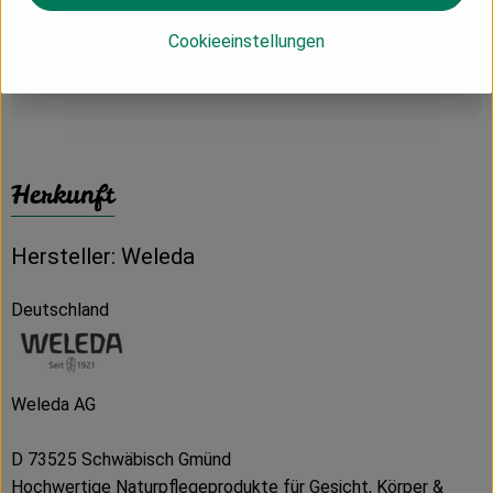
Produktinformationen
Cookieeinstellungen
Produktdatenblatt
Herkunft
Hersteller: Weleda
Deutschland
Weleda AG
D 73525 Schwäbisch Gmünd
Hochwertige Naturpflegeprodukte für Gesicht, Körper &