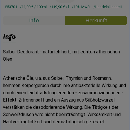
#53701
11,99 €
/ 100ml
119,90 €
/ l
19% MwSt
Handelsklasse II
Info
Herkunft
Info
Salbei-Deodorant - natürlich herb, mit echten ätherischen
Ölen
Ätherische Öle, u.a. aus Salbei, Thymian und Rosmarin,
hemmen Körpergeruch durch ihre antibakterielle Wirkung und
durch einen leicht adstringierenden - zusammenziehenden -
Effekt. Zitronensaft und ein Auszug aus Süßholzwurzel
verstärken die desodorierende Wirkung. Die Tätigkeit der
Schweißdrüsen wird nicht beeinträchtigt. Wirksamkeit und
Hautverträglichkeit sind dermatologisch getestet.