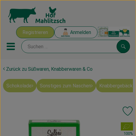
Warenk
Registrieren
Anmelden
Link
Mobiles Menu öffnen oder sch
Suche
Zurück zu Süßwaren, Knabberwaren & Co
Ökokisten
Schokolade
Sonstiges zum Naschen
Knabbergebäck 
Mahlitzscher Produkte
Angebote & Inspiration
Pr
Ökokisten
, Verband:
Obst & Gemüse
100%