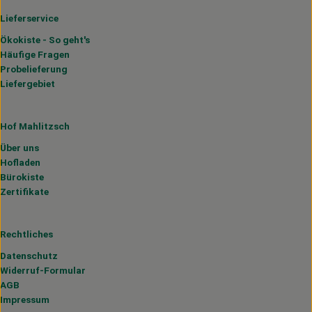
Lieferservice
Ökokiste - So geht's
Häufige Fragen
Probelieferung
Liefergebiet
Hof Mahlitzsch
Über uns
Hofladen
Bürokiste
Zertifikate
Rechtliches
Datenschutz
Widerruf-Formular
AGB
Impressum