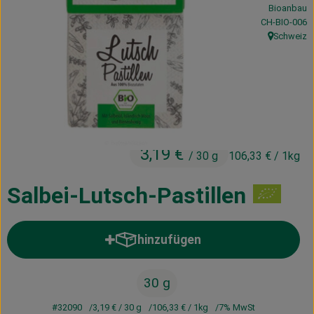
Bioanbau
Kühltheke
, Kontrollstell
CH-BIO-006
Schweiz
Vorratskammer
, Herkunft:
Getränke
Haus, Garten & Co.
3,19 €
/ 30 g
106,33 €
/ 1kg
Über uns
Lieferservice
Salbei-Lutsch-Pastillen
Neues vom Hof
hinzufügen
Produkt zum Warenkorb hinzufü
Blog
30 g
#32090
3,19 €
/ 30 g
106,33 €
/ 1kg
7% MwSt