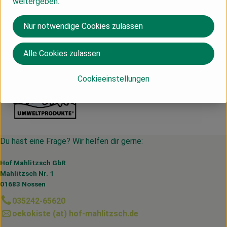
weitergeben.
Schweiz
Nur notwendige Cookies zulassen
Aries
Alle Cookies zulassen
Cookieeinstellungen
Du hast eine Frage? Wir helfen dir gerne:
Hof Mahlitzsch GbR
Mahlitzsch Nr. 1
01683 Nossen
035242-65620
oekokiste (at) hof-mahlitzsch.de