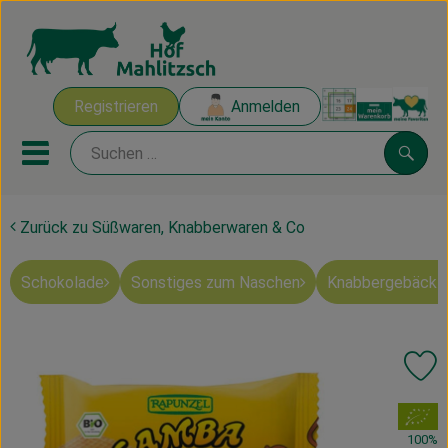
Warenk
Registrieren
Anmelden
Link
Mobiles Menu öffnen oder sch
Suche
Zurück zu Süßwaren, Knabberwaren & Co
Ökokisten
Schokolade
Sonstiges zum Naschen
Knabbergebäck 
Mahlitzscher Produkte
Angebote & Inspiration
Pr
Ökokisten
, Verband:
Obst & Gemüse
100%