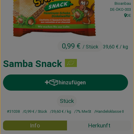
Bioanbau
Kühltheke
, Kontrollstelle
DE-ÖKO-003
DE
Vorratskammer
, Herk
Getränke
0,99 €
Haus, Garten & Co.
/ Stück
39,60 €
/ kg
Samba Snack
Über uns
Lieferservice
hinzufügen
Produkt zum Warenkorb hinzufü
Neues vom Hof
Stück
Blog
#31038
0,99 €
/ Stück
39,60 €
/ kg
7% MwSt
Handelsklasse II
Info
Herkunft