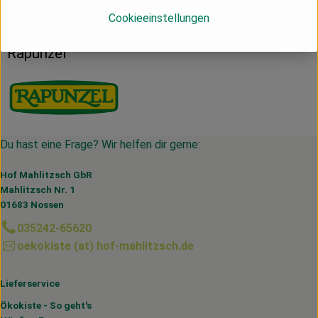
Cookieeinstellungen
DE
Rapunzel
Du hast eine Frage? Wir helfen dir gerne:
Hof Mahlitzsch GbR
Mahlitzsch Nr. 1
01683 Nossen
035242-65620
oekokiste (at) hof-mahlitzsch.de
Lieferservice
Ökokiste - So geht's