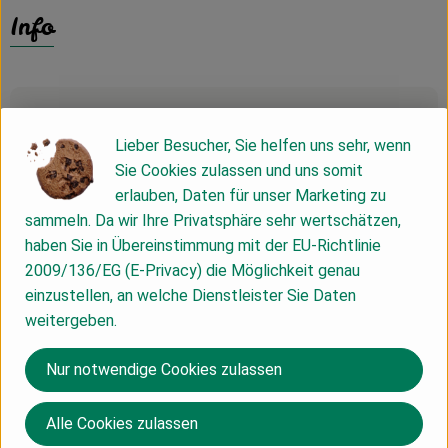
Info
Produktinformationen
Lieber Besucher, Sie helfen uns sehr, wenn
Sie Cookies zulassen und uns somit
Zutaten
erlauben, Daten für unser Marketing zu
sammeln. Da wir Ihre Privatsphäre sehr wertschätzen,
haben Sie in Übereinstimmung mit der EU-Richtlinie
Nährwert-Info
2009/136/EG (E-Privacy) die Möglichkeit genau
einzustellen, an welche Dienstleister Sie Daten
weitergeben.
Produktdatenblatt
Nur notwendige Cookies zulassen
Alle Cookies zulassen
Herkunft