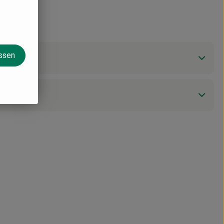
assen