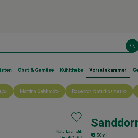
Su
isten
Obst & Gemüse
Kühltheke
Vorratskammer
G
up
Martina Gebhardt
Rosenrot Naturkosmetik
Sanddor
Produkt zu Favouriten hinzufüg
, Verband:
Naturkosmetik
50ml
, Kontrollstelle:
DE-ÖKO-037