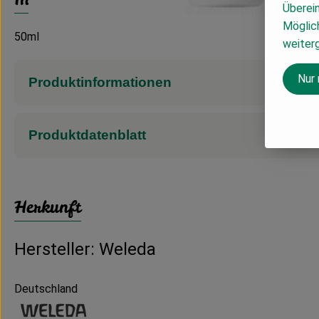
Überei
Möglich
50ml
weiter
Nur
Produktinformationen
Produktdatenblatt
Herkunft
Hersteller: Weleda
Deutschland