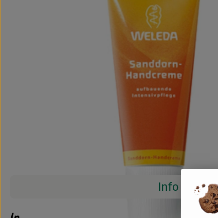
Info
Info