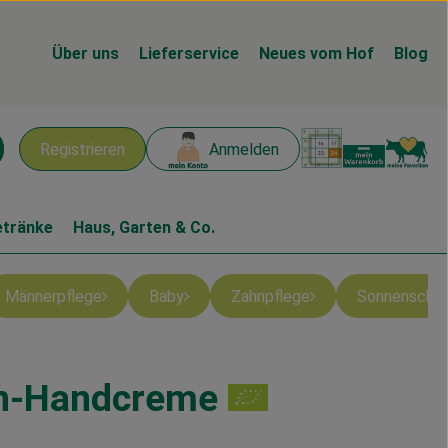
Über uns
Lieferservice
Neues vom Hof
Blog
Warenk
L
Registrieren
Anmelden
chen
etränke
Haus, Garten & Co.
Männerpflege
Baby
Zahnpflege
Sonnenschu
n-Handcreme
en