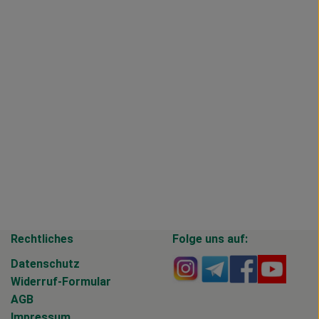
Rechtliches
Folge uns auf:
Externer Link zu https
Externer Link zu 
Externer Li
Extern
Datenschutz
Widerruf-Formular
AGB
Impressum