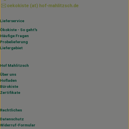
oekokiste (at) hof-mahlitzsch.de
Lieferservice
Ökokiste - So geht's
Häufige Fragen
Probelieferung
Liefergebiet
Hof Mahlitzsch
Über uns
Hofladen
Bürokiste
Zertifikate
Rechtliches
Datenschutz
Widerruf-Formular