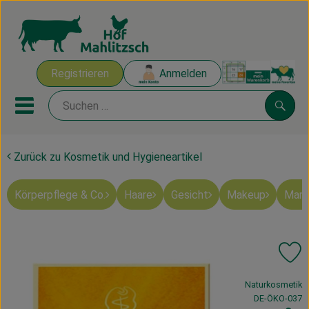
Warenk
Registrieren
Anmelden
Link
Mobiles Menu öffnen oder sch
Suche
Zurück zu Kosmetik und Hygieneartikel
Ökokisten
Körperpflege & Co.
Haare
Gesicht
Makeup
Mart
Mahlitzscher Produkte
Angebote & Inspiration
Pr
Ökokisten
, Verband:
Naturkosmetik
Obst & Gemüse
, Kontrollstelle
DE-ÖKO-037