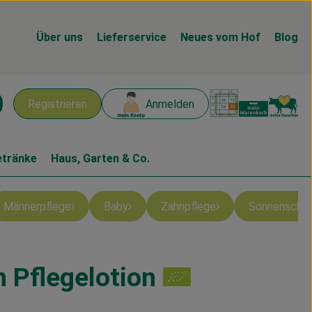
Über uns
Lieferservice
Neues vom Hof
Blog
Warenk
L
Registrieren
Anmelden
chen
etränke
Haus, Garten & Co.
Männerpflege
Baby
Zahnpflege
Sonnenschu
 Pflegelotion
en