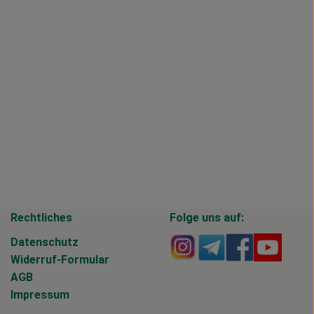
Rechtliches
Folge uns auf:
Externer Link zu https
Externer Link zu 
Externer Li
Extern
Datenschutz
Widerruf-Formular
AGB
Impressum