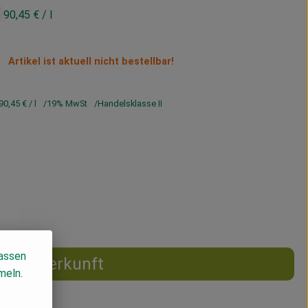
90,45 €
/ l
Artikel ist aktuell nicht bestellbar!
90,45 €
/ l
19% MwSt
Handelsklasse II
lassen
Herkunft
meln.