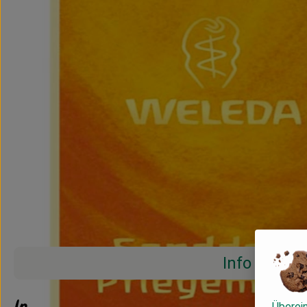
Info
Info
Überei