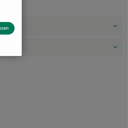
assen