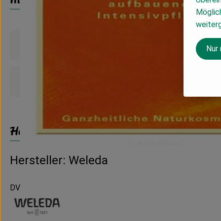
Möglich
weiter
Produktinformationen
Nur
Produktdatenblatt
Herkunft
Hersteller: Weleda
DV