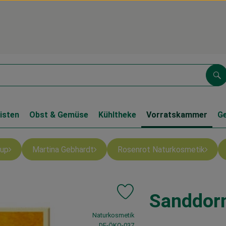
Su
isten
Obst & Gemüse
Kühltheke
Vorratskammer
G
up
Martina Gebhardt
Rosenrot Naturkosmetik
Sanddorn
Produkt zu Favouriten hinzufüg
, Verband:
Naturkosmetik
, Kontrollstelle:
DE-ÖKO-037