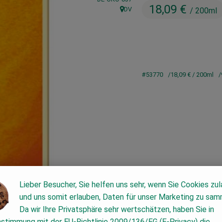
18,09 €
DV
/ 200ml
, Herkunft:
#53770
18,09 €
/ 200ml
Lieber Besucher, Sie helfen uns sehr, wenn Sie Cookies zu
und uns somit erlauben, Daten für unser Marketing zu sam
Da wir Ihre Privatsphäre sehr wertschätzen, haben Sie in
nstimmung mit der EU-Richtlinie 2009/136/EG (E-Privacy) die