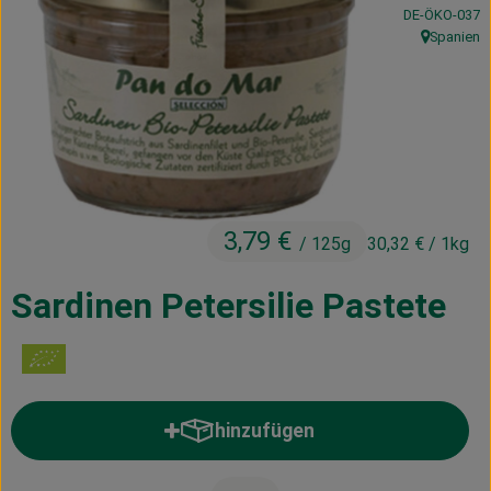
, Kontrollstelle
DE-ÖKO-037
Kühltheke
Spanien
, Herkunft:
Vorratskammer
Getränke
Haus, Garten & Co.
3,79 €
/ 125g
30,32 €
/ 1kg
Über uns
Lieferservice
Sardinen Petersilie Pastete
Neues vom Hof
Blog
hinzufügen
Produkt zum Warenkorb hinzufü