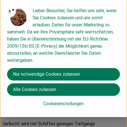
Jahren der Herstellung von Konserven mit Meeresprodukten
und ist Pionier bei der Verarbeitung und Vermarktung der
Lieber Besucher, Sie helfen uns sehr, wenn
Meeresfrüchte aus den salzwasserhaltigen Flussmündungen
Sie Cookies zulassen und uns somit
Galiciens. Die Manufaktur befindet sich in Vilanova de Arousa,
erlauben, Daten für unser Marketing zu
einer Kleinstadt direkt an der galizischen Atlantikküste, im
sammeln. Da wir Ihre Privatsphäre sehr wertschätzen,
Nordwesten der Iberischen Halbinsel. Diese Küstenregion ist
haben Sie in Übereinstimmung mit der EU-Richtlinie
für den Reichtum an Fischen und Meeresfrüchten bekannt –
2009/136/EG (E-Privacy) die Möglichkeit genau
optimale Voraussetzungen für größte Frische und höchste
einzustellen, an welche Dienstleister Sie Daten
Qualität. Der Name unter dem Pérez Lafuente seine
weitergeben.
Produkte präsentiert, "Pan do Mar" (Brot des Meeres),
spiegelt die Geschichte und die Arbeitsphilosophie des
Nur notwendige Cookies zulassen
Unternehmens genau wieder: Eine Herstellung basierend auf
einer vernünftigen, nachhaltigen Nutzung der
Alle Cookies zulassen
Meeresressourcen.
Cookieeinstellungen
Alle Produkte der Marke "Pan do Mar", die wir Ihnen anbieten,
werden nach folgenden Kritierien hergestellt:
Gefischt wird mit Schiffen geringen Tiefgangs