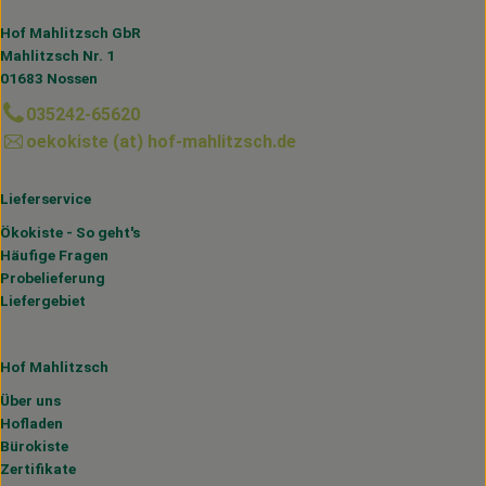
Hof Mahlitzsch GbR
Mahlitzsch Nr. 1
01683 Nossen
035242-65620
oekokiste (at) hof-mahlitzsch.de
Lieferservice
Ökokiste - So geht's
Häufige Fragen
Probelieferung
Liefergebiet
Hof Mahlitzsch
Über uns
Hofladen
Bürokiste
Zertifikate