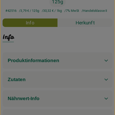
125g
#42516
3,79 €
/ 125g
30,32 €
/ 1kg
7% MwSt
Handelsklasse II
Info
Herkunft
Info
Produktinformationen
Zutaten
Nährwert-Info