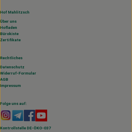
Hof Mahlitzsch
Über uns
Hofladen
Bürokiste
Zertifikate
Rechtliches
Datenschutz
Widerruf-Formular
AGB
Impressum
Folge uns auf:
Externer Link zu https://www.instagram.com/hofmahlitzs
Externer Link zu https://t.me/s/hofmahlitzsch
Externer Link zu https://www.facebook.com/H
Externer Link zu https://www.youtube.
Kontrollstelle DE-ÖKO-037