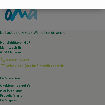
Du hast eine Frage? Wir helfen dir gerne:
Hof Mahlitzsch GbR
Mahlitzsch Nr. 1
01683 Nossen
035242-65620
oekokiste (at) hof-mahlitzsch.de
Lieferservice
Ökokiste - So geht's
Häufige Fragen
Probelieferung
Liefergebiet