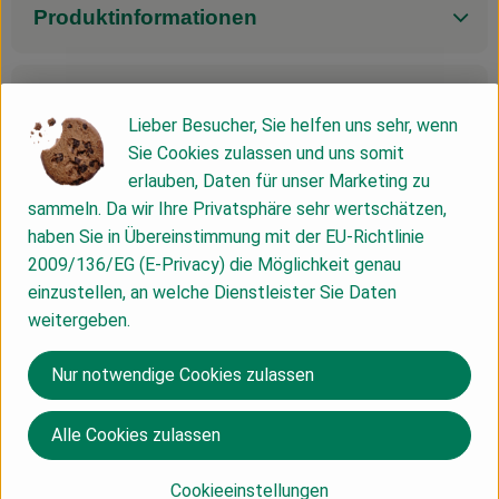
Produktinformationen
Zutaten
Lieber Besucher, Sie helfen uns sehr, wenn
Sie Cookies zulassen und uns somit
erlauben, Daten für unser Marketing zu
Nährwert-Info
sammeln. Da wir Ihre Privatsphäre sehr wertschätzen,
haben Sie in Übereinstimmung mit der EU-Richtlinie
Produktdatenblatt
2009/136/EG (E-Privacy) die Möglichkeit genau
einzustellen, an welche Dienstleister Sie Daten
weitergeben.
Herkunft
Nur notwendige Cookies zulassen
Alle Cookies zulassen
IT
ÖMA
Cookieeinstellungen