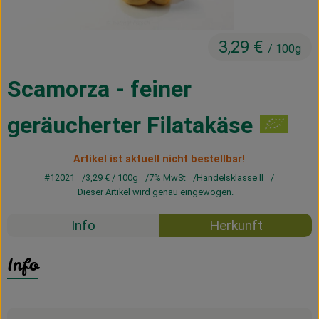
Kühltheke
Vorratskammer
3,29 €
/ 100g
Getränke
Scamorza - feiner
Haus, Garten & Co.
geräucherter Filatakäse
Über uns
Artikel ist aktuell nicht bestellbar!
#12021
3,29 €
/ 100g
7% MwSt
Handelsklasse II
Lieferservice
Dieser Artikel wird genau eingewogen.
Neues vom Hof
Info
Herkunft
Blog
Info