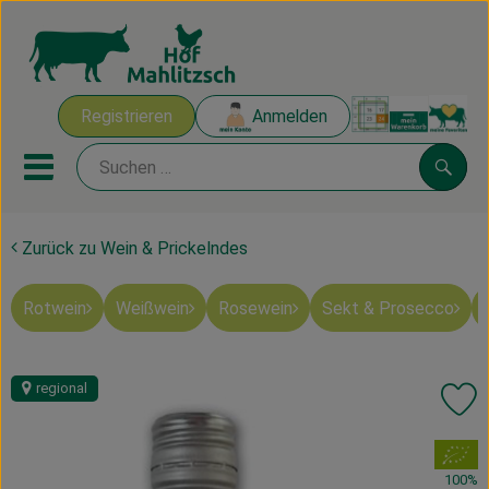
Warenk
Registrieren
Anmelden
Link
Mobiles Menu öffnen oder sch
Suche
Zurück zu Wein & Prickelndes
Ökokisten
Rotwein
Weißwein
Rosewein
Sekt & Prosecco
Mahlitzscher Produkte
Angebote & Inspiration
regional
Pr
Ökokisten
, Verband:
Obst & Gemüse
100%