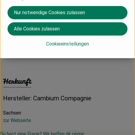
✓ Alk. 12,5 % vol.
✓ Restzucker 8,4 g/l, Gesamtsäure 6,8 g/l
Nur notwendige Cookies zulassen
✓ Abfüller: Martin Biedermann und Dirk Dobiéy GbR =
Cambium Compagnie
Alle Cookies zulassen
✓ Enthält Sulfite
Cookieeinstellungen
Produktinformationen
Herkunft
Hersteller: Cambium Compagnie
Sachsen
zur Webseite
Du hast eine Frage? Wir helfen dir gerne: