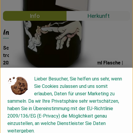
#58732
20,59 €
/ 0,75 l
19% MwSt
Info
Herkunft
Info
Scheurebe
trocken
2023 | Wein aus ökologischem Anbau | 750ml Flasche |
Alk. 12,5 % vol.| Ap.Nr. 1010324
Lieber Besucher, Sie helfen uns sehr, wenn
Sie Cookies zulassen und uns somit
✓ Deutscher Qualitätswein
erlauben, Daten für unser Marketing zu
✓ Wein aus ökologischem Anbau (DE-ÖKO-022)
sammeln. Da wir Ihre Privatsphäre sehr wertschätzen,
✓ Rebsorte: Scheurebe
haben Sie in Übereinstimmung mit der EU-Richtlinie
✓ Jahrgang 2023
2009/136/EG (E-Privacy) die Möglichkeit genau
✓ Bereich Meissen, Sachsen
einzustellen, an welche Dienstleister Sie Daten
✓ 750 ml Flasche
weitergeben.