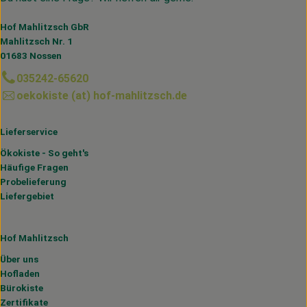
Hof Mahlitzsch GbR
Mahlitzsch Nr. 1
01683 Nossen
035242-65620
oekokiste (at) hof-mahlitzsch.de
Lieferservice
Ökokiste - So geht's
Häufige Fragen
Probelieferung
Liefergebiet
Hof Mahlitzsch
Über uns
Hofladen
Bürokiste
Zertifikate