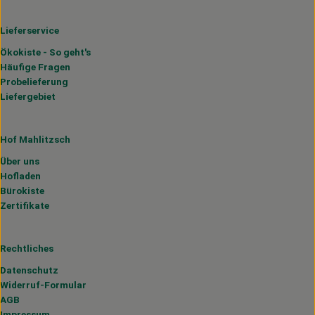
Lieferservice
Ökokiste - So geht's
Häufige Fragen
Probelieferung
Liefergebiet
Hof Mahlitzsch
Über uns
Hofladen
Bürokiste
Zertifikate
Rechtliches
Datenschutz
Widerruf-Formular
AGB
Impressum