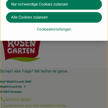
Nur notwendige Cookies zulassen
Herkunft
Alle Cookies zulassen
Deutschland
Rosengarten
Cookieeinstellungen
Du hast eine Frage? Wir helfen dir gerne:
Hof Mahlitzsch GbR
Mahlitzsch Nr. 1
01683 Nossen
035242-65620
oekokiste (at) hof-mahlitzsch.de