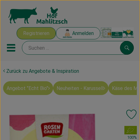
Warenk
Registrieren
Anmelden
Link
Mobiles Menu öffnen oder sch
Suche
Zurück zu Angebote & Inspiration
Ökokisten
Angebot "Echt Bio"
Neuheiten - Karussell
Käse des M
Mahlitzscher Produkte
Angebote & Inspiration
Pr
Ökokisten
, Verband:
Obst & Gemüse
100%