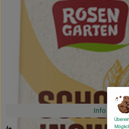
Info
Überei
Info
Möglich