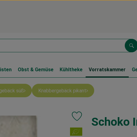
Su
isten
Obst & Gemüse
Kühltheke
Vorratskammer
G
gebäck süß
Knabbergebäck pikant
Schoko 
Produkt zu Favouriten hinzufüg
, Verband: