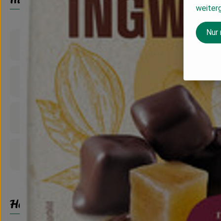
weiter
Nur
Produktinformationen
Zutaten
Nährwert-Info
Produktdatenblatt
Herkunft