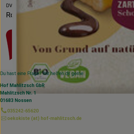
DV
Rosengarten
Du hast eine Frage? Wir helfen dir gerne:
Hof Mahlitzsch GbR
Mahlitzsch Nr. 1
01683 Nossen
035242-65620
oekokiste (at) hof-mahlitzsch.de