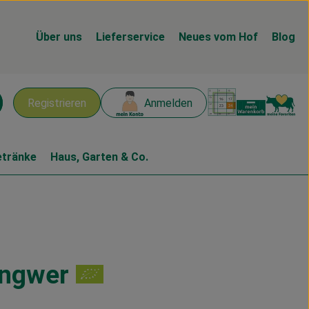
Über uns
Lieferservice
Neues vom Hof
Blog
Warenk
L
Registrieren
Anmelden
chen
etränke
Haus, Garten & Co.
Ingwer
en