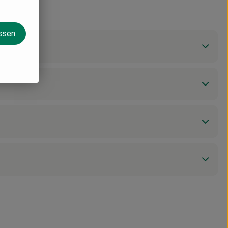
assen