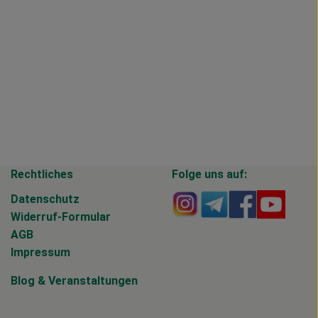
Rechtliches
Folge uns auf:
Externer Link zu https
Externer Link zu 
Externer Li
Extern
Datenschutz
Widerruf-Formular
AGB
Impressum
Blog
&
Veranstaltungen