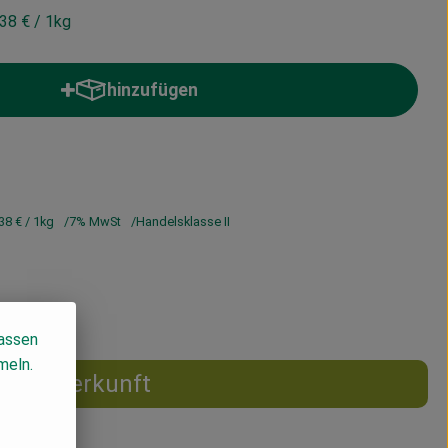
,38 €
/ 1kg
hinzufügen
Produkt zum Warenkorb hinzufügen
38 €
/ 1kg
7% MwSt
Handelsklasse II
lassen
meln.
Herkunft