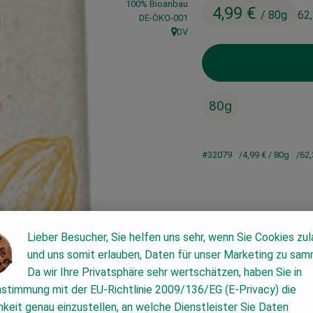
100% Bioanbau
4,99 €
/ 80g
62
, Kontrollstelle:
DE-ÖKO-001
DV
, Herkunft:
80g
#32079
4,99 €
/ 80g
62,
Lieber Besucher, Sie helfen uns sehr, wenn Sie Cookies zu
und uns somit erlauben, Daten für unser Marketing zu sam
Da wir Ihre Privatsphäre sehr wertschätzen, haben Sie in
nstimmung mit der EU-Richtlinie 2009/136/EG (E-Privacy) die
keit genau einzustellen, an welche Dienstleister Sie Daten