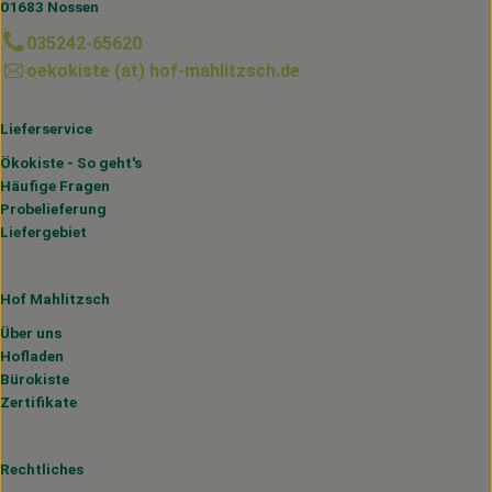
01683 Nossen
035242-65620
oekokiste (at) hof-mahlitzsch.de
Lieferservice
Ökokiste - So geht's
Häufige Fragen
Probelieferung
Liefergebiet
Hof Mahlitzsch
Über uns
Hofladen
Bürokiste
Zertifikate
Rechtliches