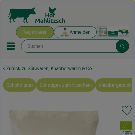
Warenk
Registrieren
Anmelden
Link
Mobiles Menu öffnen oder sch
Suche
Zurück zu Süßwaren, Knabberwaren & Co
Ökokisten
Schokolade
Sonstiges zum Naschen
Knabbergebäck 
Mahlitzscher Produkte
Angebote & Inspiration
Pr
Ökokisten
, Verband:
Obst & Gemüse
100%