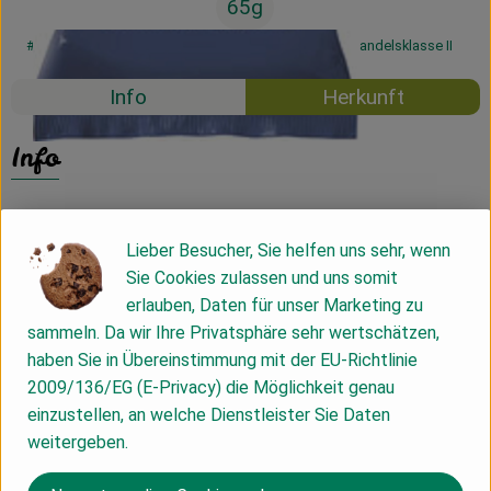
65g
#31067
2,29 €
/ 65g
35,23 €
/ 1kg
7% MwSt
Handelsklasse II
Info
Herkunft
Info
Lieber Besucher, Sie helfen uns sehr, wenn
Produktinformationen
Sie Cookies zulassen und uns somit
erlauben, Daten für unser Marketing zu
sammeln. Da wir Ihre Privatsphäre sehr wertschätzen,
Zutaten
haben Sie in Übereinstimmung mit der EU-Richtlinie
2009/136/EG (E-Privacy) die Möglichkeit genau
einzustellen, an welche Dienstleister Sie Daten
Nährwert-Info
weitergeben.