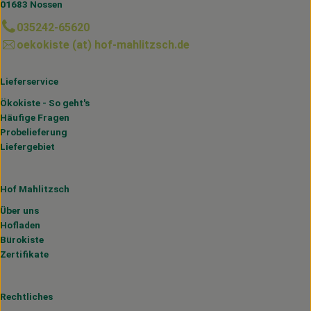
01683 Nossen
035242-65620
oekokiste (at) hof-mahlitzsch.de
Lieferservice
Ökokiste - So geht's
Häufige Fragen
Probelieferung
Liefergebiet
Hof Mahlitzsch
Über uns
Hofladen
Bürokiste
Zertifikate
Rechtliches