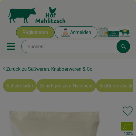
Warenk
Registrieren
Anmelden
Link
Mobiles Menu öffnen oder sch
Suche
Zurück zu Süßwaren, Knabberwaren & Co
Ökokisten
Schokolade
Sonstiges zum Naschen
Knabbergebäck 
Mahlitzscher Produkte
Angebote & Inspiration
Pr
Ökokisten
, Verband:
Obst & Gemüse
100%