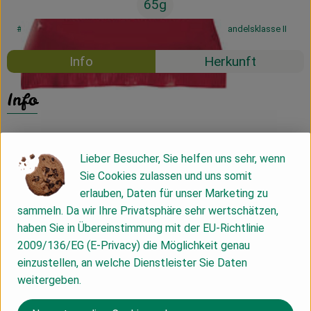
65g
#33037
2,29 €
/ 65g
35,23 €
/ 1kg
7% MwSt
Handelsklasse II
Info
Herkunft
Info
Lieber Besucher, Sie helfen uns sehr, wenn
Produktinformationen
Sie Cookies zulassen und uns somit
erlauben, Daten für unser Marketing zu
sammeln. Da wir Ihre Privatsphäre sehr wertschätzen,
Zutaten
haben Sie in Übereinstimmung mit der EU-Richtlinie
2009/136/EG (E-Privacy) die Möglichkeit genau
einzustellen, an welche Dienstleister Sie Daten
Nährwert-Info
weitergeben.