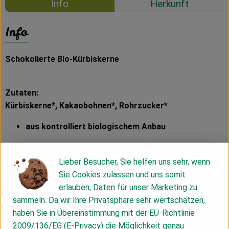
Info
Herkunft
Info
Schokolierte Bio-Kürbiskerne
Zutaten:
Kürbiskerne*, Kakaobohnen*, Rohrzucker*
aus kontrolliert biologischem Anbau
Saftig, schokoladig und nährstoffreich: Die
schokolierten Bio-Kürbiskerne sind ein leckerer
Lieber Besucher, Sie helfen uns sehr, wenn
Knabberspaß und der ideale Snack für den kleinen
Sie Cookies zulassen und uns somit
Hunger zwischendurch. In der Edelmond
erlauben, Daten für unser Marketing zu
Schokoladenmanufaktur im Spreewald werden unsere
sammeln. Da wir Ihre Privatsphäre sehr wertschätzen,
naturbelassenen und ungerösteten Bio-Kürbiskerne mit
haben Sie in Übereinstimmung mit der EU-Richtlinie
feinster Zartbitterschokolade veredelt - für puren
2009/136/EG (E-Privacy) die Möglichkeit genau