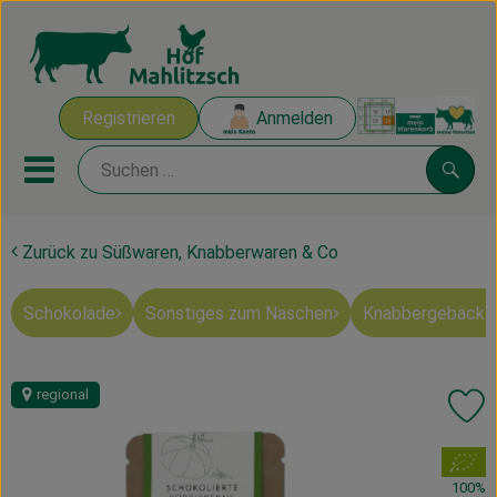
Warenk
Registrieren
Anmelden
Link
Mobiles Menu öffnen oder sch
Suche
Zurück zu Süßwaren, Knabberwaren & Co
Ökokisten
Schokolade
Sonstiges zum Naschen
Knabbergebäck 
Mahlitzscher Produkte
Angebote & Inspiration
regional
Pr
Ökokisten
, Verband:
Obst & Gemüse
100%