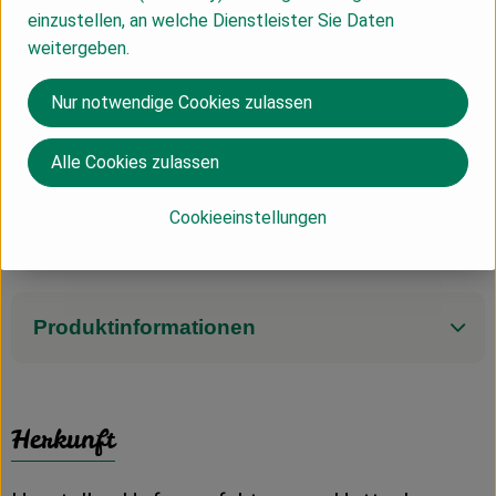
Schokoladengenuss.
einzustellen, an welche Dienstleister Sie Daten
weitergeben.
Durchschnittliche Nährwerte pro 100g
Energie 2209 kj (551 kcal)
Nur notwendige Cookies zulassen
Fett 39g
davon gesättigte Fettsäuren 18g
Alle Cookies zulassen
Kohlenhydrate 31g
davon Zucker 28g
Cookieeinstellungen
Eiweiß 15g
Salz 0,12g
Produktinformationen
Herkunft