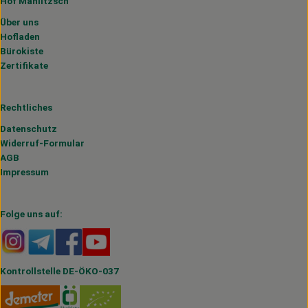
Hof Mahlitzsch
Über uns
Hofladen
Bürokiste
Zertifikate
Rechtliches
Datenschutz
Widerruf-Formular
AGB
Impressum
Folge uns auf:
Externer Link zu https://www.instagram.com/hofmahlitzs
Externer Link zu https://t.me/s/hofmahlitzsch
Externer Link zu https://www.facebook.com/H
Externer Link zu https://www.youtube.
Kontrollstelle DE-ÖKO-037