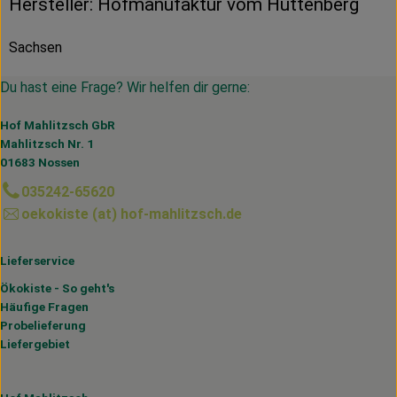
Hersteller: Hofmanufaktur vom Huttenberg
Sachsen
Du hast eine Frage? Wir helfen dir gerne:
Hof Mahlitzsch GbR
Mahlitzsch Nr. 1
01683 Nossen
035242-65620
oekokiste (at) hof-mahlitzsch.de
Lieferservice
Ökokiste - So geht's
Häufige Fragen
Probelieferung
Liefergebiet