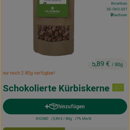
Bioanbau
Kühltheke
, Kontrollstelle
DE-ÖKO-037
Sachsen
Vorratskammer
, Herkunft:
Getränke
Haus, Garten & Co.
5,89 €
/ 80g
Über uns
nur noch 2 80g verfügbar!
Lieferservice
Schokolierte Kürbiskerne
Neues vom Hof
Blog
hinzufügen
Produkt zum Warenkorb hinzuf
#32080
5,89 €
/ 80g
7% MwSt