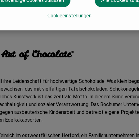
 notwendige Cookies zulassen
Alle Cookies zul
Cookieeinstellungen
Art of Chocolate"
ihre Leidenschaft für hochwertige Schokolade. Was klein begann
ewachsen, das mit vielfältigen Tafelschokoladen, Schokoriegeln,
iches Kunstwerk ist das zentrale Motto. In diesem Sinne verbi
achhaltigkeit und sozialer Verantwortung. Das Bochumer Unter
 gegen ausbeuterische Kinderarbeit und betreibt eigene Projekt
en Edelkakaosorten.
inrich im ostwestfälischen Herford, ein Familienunternehmen in 