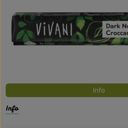
Info
Info