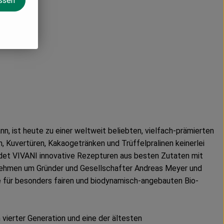
assen
, ist heute zu einer weltweit beliebten, vielfach-prämierten
 Kuvertüren, Kakaogetränken und Trüffelpralinen keinerlei
ndet VIVANI innovative Rezepturen aus besten Zutaten mit
nehmen um Gründer und Gesellschafter Andreas Meyer und
e für besonders fairen und biodynamisch-angebauten Bio-
vierter Generation und eine der ältesten