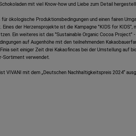
Schokoladen mit viel Know-how und Liebe zum Detail hergestell
en für ökologische Produktionsbedingungen und einen fairen Umg
t. Eines der Herzensprojekte ist die Kampagne "KIDS for KIDS",
tzen. Ein weiteres ist das "Sustainable Organic Cocoa Project" 
Bedingungen auf Augenhöhe mit den teilnehmenden Kakaobauerfamil
inia seit einiger Zeit drei Kakaofincas bei der Umstellung auf
er-Sortiment verwendet.
 ist VIVANI mit dem „Deutschen Nachhaltigkeitspreis 2024“ aus