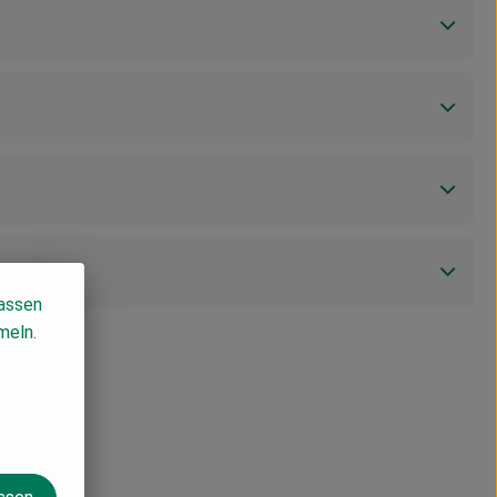
lassen
meln.