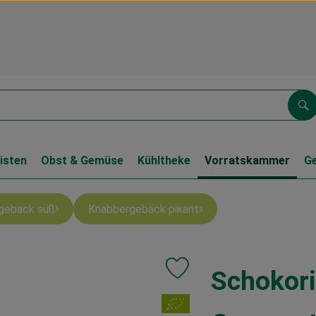
Su
isten
Obst & Gemüse
Kühltheke
Vorratskammer
G
gebäck süß
Knabbergebäck pikant
Schokori
Produkt zu Favouriten hinzufüg
, Verband: