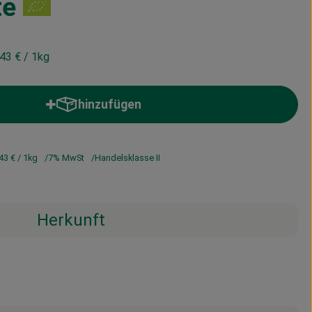
te
,43 €
/ 1kg
hinzufügen
Produkt zum Warenkorb hinzufügen
43 €
/ 1kg
7% MwSt
Handelsklasse II
Herkunft