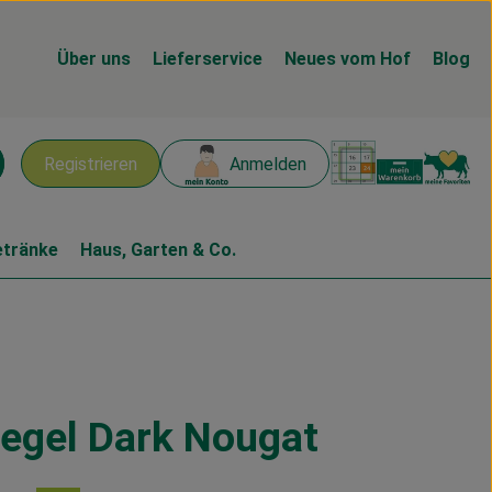
Über uns
Lieferservice
Neues vom Hof
Blog
Warenk
L
Registrieren
Anmelden
chen
etränke
Haus, Garten & Co.
egel Dark Nougat
en