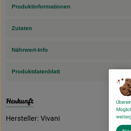
Produktinformationen
Zutaten
Nährwert-Info
Produktdatenblatt
Herkunft
Überei
Möglich
weiter
Hersteller: Vivani