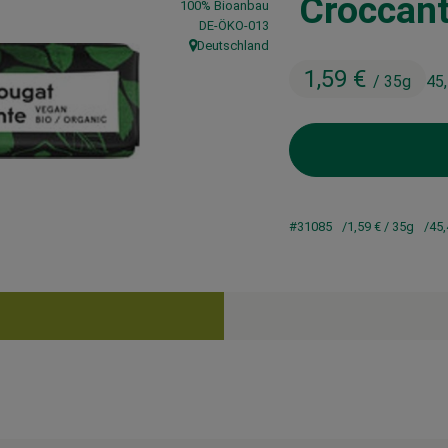
Croccan
100% Bioanbau
, Kontrollstelle:
DE-ÖKO-013
Deutschland
, Herkunft:
1,59 €
/ 35g
45
#31085
1,59 €
/ 35g
45,