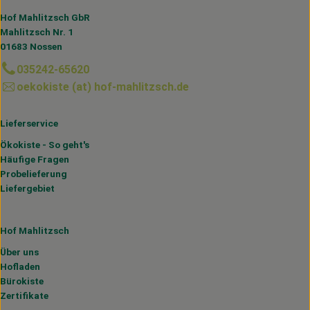
Hof Mahlitzsch GbR
Mahlitzsch Nr. 1
01683 Nossen
035242-65620
oekokiste (at) hof-mahlitzsch.de
Lieferservice
Ökokiste - So geht's
Häufige Fragen
Probelieferung
Liefergebiet
Hof Mahlitzsch
Über uns
Hofladen
Bürokiste
Zertifikate