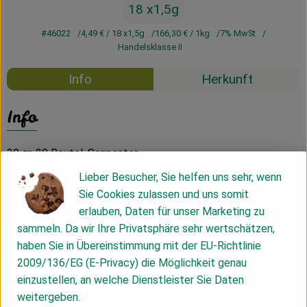
18 x1,5g
#46022
4,49 €
/ 18 x1,5g
166,30 €
/ 1kg
7% MwSt
Handelsklasse II
Info
Herkunft
Info
30 gr, 20 Beutel, Sonnentor
Lieber Besucher, Sie helfen uns sehr, wenn
Sie Cookies zulassen und uns somit
Produktinformationen
erlauben, Daten für unser Marketing zu
sammeln. Da wir Ihre Privatsphäre sehr wertschätzen,
haben Sie in Übereinstimmung mit der EU-Richtlinie
Zutaten
2009/136/EG (E-Privacy) die Möglichkeit genau
einzustellen, an welche Dienstleister Sie Daten
weitergeben.
Nährwert-Info