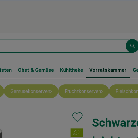
Su
isten
Obst & Gemüse
Kühltheke
Vorratskammer
G
Gemüsekonserven
Fruchtkonserven
Fleischko
Schwarze
Produkt zu Favouriten hinzufüg
, Verband: