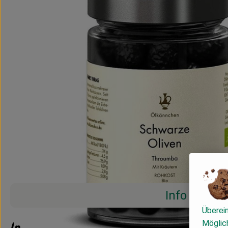
Info
Überei
Möglich
Info