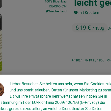
leicht ge
100% Bioanbau
, Kontrollstelle:
DE-ÖKO-034
Griechenland
mit Kräutern
, Herkunft:
6,19 €
/ 180g
3
#41024
6,19 €
/ 180g
3
Lieber Besucher, Sie helfen uns sehr, wenn Sie Cookies zu
und uns somit erlauben, Daten für unser Marketing zu sam
Da wir Ihre Privatsphäre sehr wertschätzen, haben Sie in
nstimmung mit der EU-Richtlinie 2009/136/EG (E-Privacy) die
keit genau einzustellen, an welche Dienstleister Sie Daten