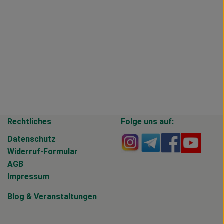
Rechtliches
Folge uns auf:
Externer Link zu https
Externer Link zu 
Externer Li
Extern
Datenschutz
Widerruf-Formular
AGB
Impressum
Blog
&
Veranstaltungen