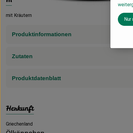
weiter
mit Kräutern
Nur
Produktinformationen
Zutaten
Produktdatenblatt
Herkunft
Griechenland