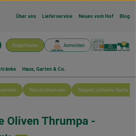
Über uns
Lieferservice
Neues vom Hof
Blog
Warenk
L
Registrieren
Anmelden
chen
etränke
Haus, Garten & Co.
nserven
Wurstkonserven
Suppen, schnelle Küche & 
 Oliven Thrumpa -
en