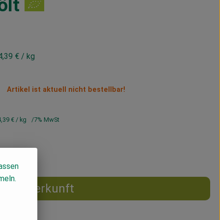
ölt
4,39 €
/ kg
Artikel ist aktuell nicht bestellbar!
4,39 €
/ kg
7% MwSt
lassen
meln.
Herkunft