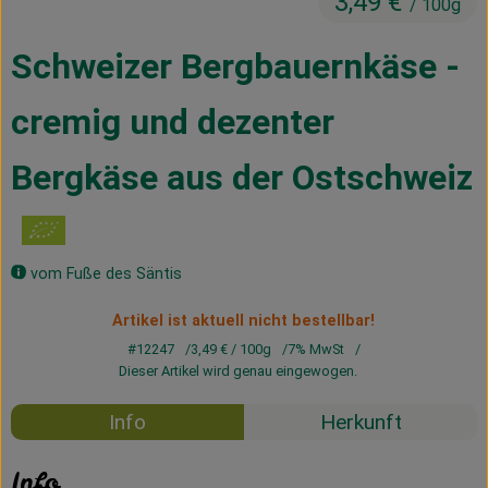
3,49 €
/ 100g
Kühltheke
Schweizer Bergbauernkäse -
Vorratskammer
cremig und dezenter
Getränke
Haus, Garten & Co.
Bergkäse aus der Ostschweiz
Über uns
vom Fuße des Säntis
Lieferservice
Artikel ist aktuell nicht bestellbar!
Neues vom Hof
#12247
3,49 €
/ 100g
7% MwSt
Dieser Artikel wird genau eingewogen.
Blog
Info
Herkunft
Info