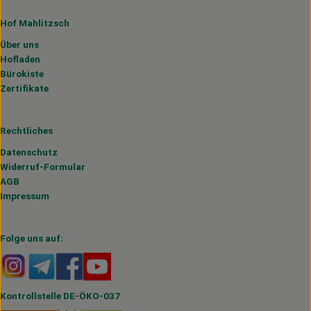
Hof Mahlitzsch
Über uns
Hofladen
Bürokiste
Zertifikate
Rechtliches
Datenschutz
Widerruf-Formular
AGB
Impressum
Folge uns auf:
Externer Link zu https://www.instagram.com/hofmahlitzs
Externer Link zu https://t.me/s/hofmahlitzsch
Externer Link zu https://www.facebook.com/H
Externer Link zu https://www.youtube.
Kontrollstelle DE-ÖKO-037