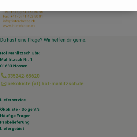
Du hast eine Frage? Wir helfen dir gerne:
Hof Mahlitzsch GbR
Mahlitzsch Nr. 1
01683 Nossen
035242-65620
oekokiste (at) hof-mahlitzsch.de
Lieferservice
Ökokiste - So geht's
Häufige Fragen
Probelieferung
Liefergebiet