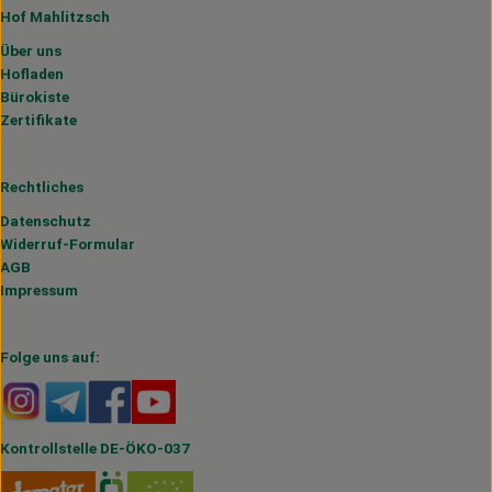
Hof Mahlitzsch
Über uns
Hofladen
Bürokiste
Zertifikate
Rechtliches
Datenschutz
Widerruf-Formular
AGB
Impressum
Folge uns auf:
Externer Link zu https://www.instagram.com/hofmahlitzs
Externer Link zu https://t.me/s/hofmahlitzsch
Externer Link zu https://www.facebook.com/H
Externer Link zu https://www.youtube.
Kontrollstelle DE-ÖKO-037