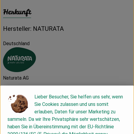
Herkunft
Hersteller: NATURATA
Deutschland
Naturata AG
D 71672 Marbach
Lieber Besucher, Sie helfen uns sehr, wenn
Sie Cookies zulassen und uns somit
Die NATURATA AG – „Wir leben Bio 4.0“
erlauben, Daten für unser Marketing zu
Als führender Anbieter von biologischen und bio-
sammeln. Da wir Ihre Privatsphäre sehr wertschätzen,
dynamischen Lebensmitteln zeichnet sich die NATURATA AG
haben Sie in Übereinstimmung mit der EU-Richtlinie
durch beste Qualität, Nachhaltigkeit und einzigartigen