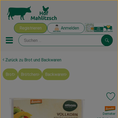
Warenk
Registrieren
Anmelden
Link
Mobiles Menu öffnen oder sch
Suche
Zurück zu Brot und Backwaren
Ökokisten
Brot
Brötchen
Backwaren
Mahlitzscher Produkte
Angebote & Inspiration
Pr
Ökokisten
, Verband:
Obst & Gemüse
Demeter