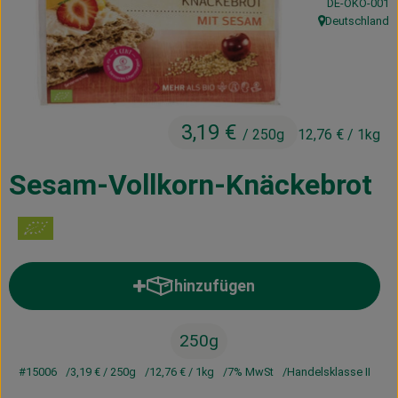
, Kontrollstelle
DE-ÖKO-001
Kühltheke
Deutschland
, Herkunft:
Vorratskammer
Getränke
3,19 €
Haus, Garten & Co.
/ 250g
12,76 €
/ 1kg
Sesam-Vollkorn-Knäckebrot
Über uns
Lieferservice
Neues vom Hof
hinzufügen
Produkt zum Warenkorb hinzufü
Blog
250g
#15006
3,19 €
/ 250g
12,76 €
/ 1kg
7% MwSt
Handelsklasse II