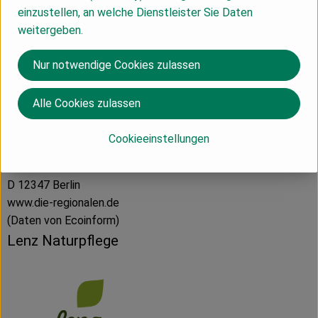
einzustellen, an welche Dienstleister Sie Daten
Hersteller: Lenz Naturpflege
weitergeben.
Nur notwendige Cookies zulassen
Deutschland
Alle Cookies zulassen
Cookieeinstellungen
Die Regionalen GmbH
D 12347 Berlin
www.die-regionalen.de
(Daten von Ecoinform)
Lenz Naturpflege