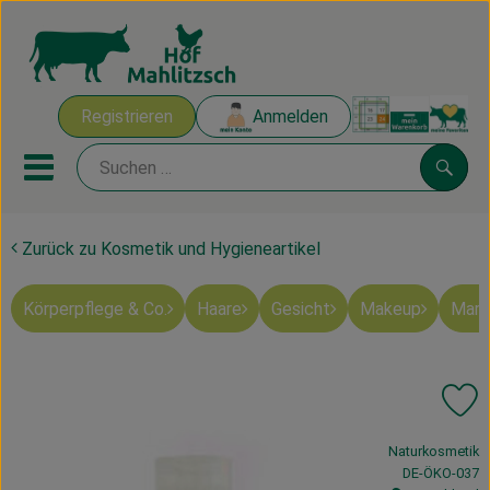
Warenk
Registrieren
Anmelden
Link
Mobiles Menu öffnen oder sch
Suche
Zurück zu Kosmetik und Hygieneartikel
Ökokisten
Körperpflege & Co.
Haare
Gesicht
Makeup
Mart
Mahlitzscher Produkte
Angebote & Inspiration
Pr
Ökokisten
, Verband:
Naturkosmetik
Obst & Gemüse
, Kontrollstelle
DE-ÖKO-037