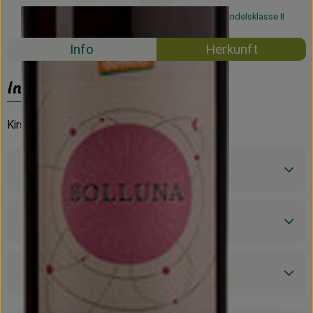
#57713
6,59 €
/ 0,75l
8,79 €
/ l
19% MwSt
Handelsklasse II
Info
Herkunft
Info
Kirschiger Rotwein aus Italien
Produktinformationen
Zutaten
Produktdatenblatt