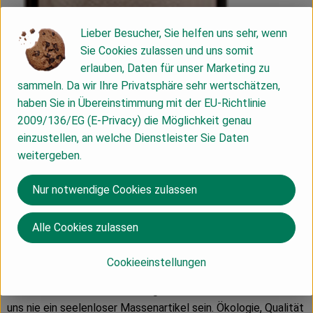
Herkunft
Lieber Besucher, Sie helfen uns sehr, wenn
Sie Cookies zulassen und uns somit
Hersteller: Albet i Noya - San Pau d´Ordal
erlauben, Daten für unser Marketing zu
sammeln. Da wir Ihre Privatsphäre sehr wertschätzen,
haben Sie in Übereinstimmung mit der EU-Richtlinie
Italien
2009/136/EG (E-Privacy) die Möglichkeit genau
einzustellen, an welche Dienstleister Sie Daten
weitergeben.
Nur notwendige Cookies zulassen
Peter Riegel Weinimport GmbH
Alle Cookies zulassen
D 78359 Orsingen
Unser Verständnis von Qualität
Wir sind leidenschaftliche
Cookieeinstellungen
Weinfreunde, haben Spaß am Genuss und sind überzeugt, mit
einem erhaltenswerten Kulturgut zu handeln. Wein wird für
uns nie ein seelenloser Massenartikel sein. Ökologie, Qualität