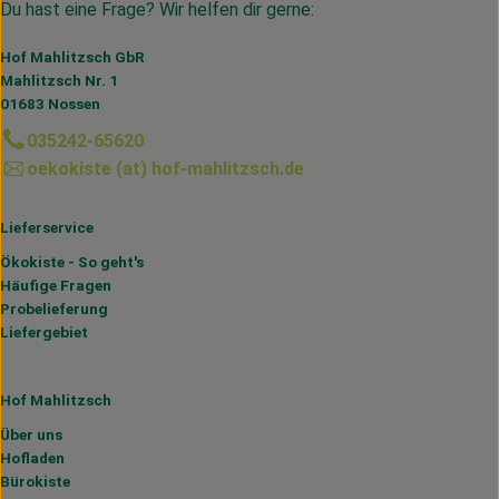
Du hast eine Frage? Wir helfen dir gerne:
Hof Mahlitzsch GbR
Mahlitzsch Nr. 1
01683 Nossen
035242-65620
oekokiste (at) hof-mahlitzsch.de
Lieferservice
Ökokiste - So geht's
Häufige Fragen
Probelieferung
Liefergebiet
Hof Mahlitzsch
Über uns
Hofladen
Bürokiste