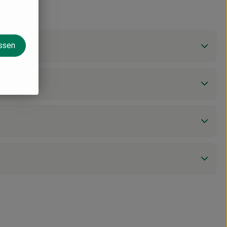
assen