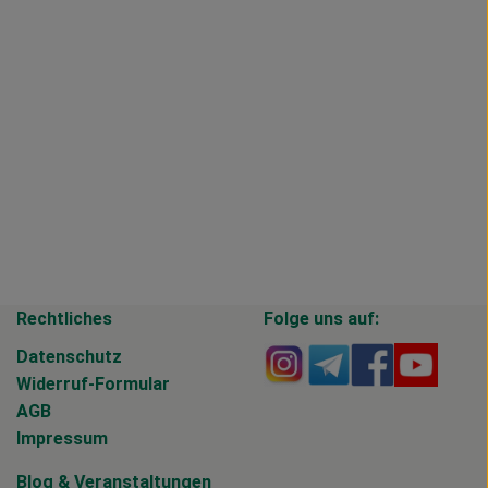
Rechtliches
Folge uns auf:
Externer Link zu https
Externer Link zu 
Externer Li
Extern
Datenschutz
Widerruf-Formular
AGB
Impressum
Blog
&
Veranstaltungen