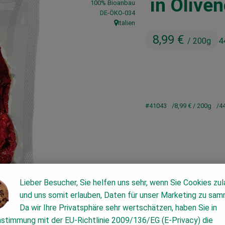
in Öliven
100% Bioanbau
, Kontrollstelle:
DE-ÖKO-034
Italien
, Herkunft:
8,99 €
/ 200g
4
#41043
8,99 €
/ 200g
4
Lieber Besucher, Sie helfen uns sehr, wenn Sie Cookies zu
und uns somit erlauben, Daten für unser Marketing zu sam
Da wir Ihre Privatsphäre sehr wertschätzen, haben Sie in
nstimmung mit der EU-Richtlinie 2009/136/EG (E-Privacy) die