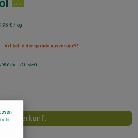
öl
4,95 €
/ kg
Artikel leider gerade ausverkauft!
4,95 €
/ kg
7% MwSt
lassen
Herkunft
meln.