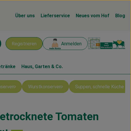
Über uns
Lieferservice
Neues vom Hof
Blog
Warenk
L
Registrieren
Anmelden
chen
etränke
Haus, Garten & Co.
nserven
Wurstkonserven
Suppen, schnelle Küche & 
etrocknete Tomaten
en