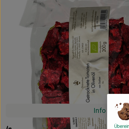
Info
Überei
Info