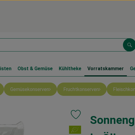
Su
isten
Obst & Gemüse
Kühltheke
Vorratskammer
G
Gemüsekonserven
Fruchtkonserven
Fleischko
Sonneng
Produkt zu Favouriten hinzufüg
, Verband: