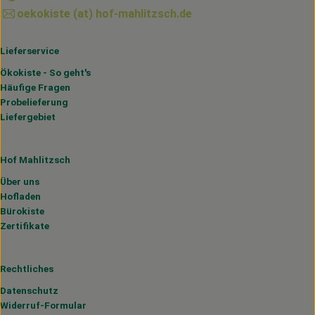
oekokiste (at) hof-mahlitzsch.de
Lieferservice
Ökokiste - So geht's
Häufige Fragen
Probelieferung
Liefergebiet
Hof Mahlitzsch
Über uns
Hofladen
Bürokiste
Zertifikate
Rechtliches
Datenschutz
Widerruf-Formular