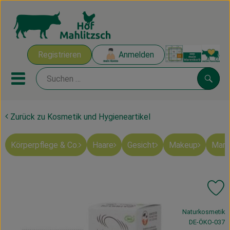
Warenk
Registrieren
Anmelden
Link
Mobiles Menu öffnen oder sch
Suche
Zurück zu Kosmetik und Hygieneartikel
Ökokisten
Körperpflege & Co.
Haare
Gesicht
Makeup
Mart
Mahlitzscher Produkte
Angebote & Inspiration
Pr
Ökokisten
, Verband:
Naturkosmetik
Obst & Gemüse
, Kontrollstelle
DE-ÖKO-037