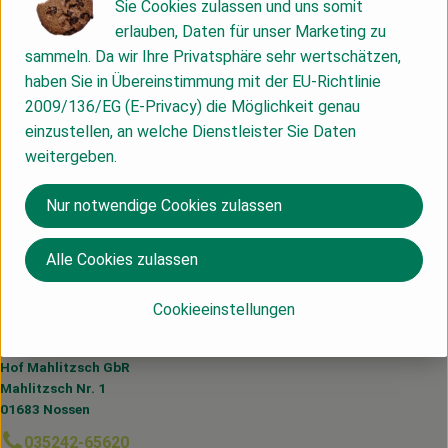
Info
Sie Cookies zulassen und uns somit
erlauben, Daten für unser Marketing zu
sammeln. Da wir Ihre Privatsphäre sehr wertschätzen,
haben Sie in Übereinstimmung mit der EU-Richtlinie
Produktinformationen
2009/136/EG (E-Privacy) die Möglichkeit genau
einzustellen, an welche Dienstleister Sie Daten
weitergeben.
Herkunft
Nur notwendige Cookies zulassen
Hersteller: ALG
Alle Cookies zulassen
Cookieeinstellungen
Du hast eine Frage? Wir helfen dir gerne:
Hof Mahlitzsch GbR
Mahlitzsch Nr. 1
01683 Nossen
035242-65620