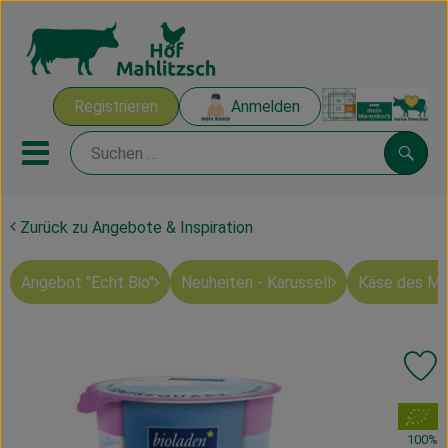
Warenk
Registrieren
Anmelden
Link
Mobiles Menu öffnen oder sch
Suche
Zurück zu Angebote & Inspiration
Ökokisten
Angebot "Echt Bio"
Neuheiten - Karussell
Käse des M
Mahlitzscher Produkte
Angebote & Inspiration
Pr
Ökokisten
, Verband:
Obst & Gemüse
100%