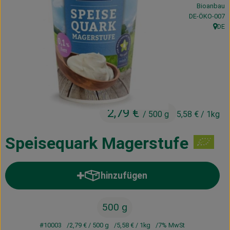
Bioanbau
Kühltheke
, Kontrollstelle
DE-ÖKO-007
DE
Vorratskammer
, Herk
Getränke
Haus, Garten & Co.
2,79 €
/ 500 g
5,58 €
/ 1kg
Über uns
Lieferservice
Speisequark Magerstufe
Neues vom Hof
hinzufügen
Produkt zum Warenkorb hinzufü
Blog
500 g
#10003
2,79 €
/ 500 g
5,58 €
/ 1kg
7% MwSt