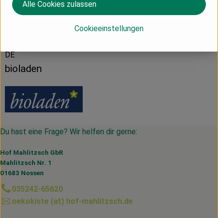
Alle Cookies zulassen
Herkunft
Cookieeinstellungen
DE
bioladen
Du hast eine Frage? Wir helfen dir gerne:
Hof Mahlitzsch GbR
Mahlitzsch Nr. 1
01683 Nossen
035242-65620
oekokiste (at) hof-mahlitzsch.de