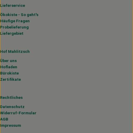
Lieferservice
Ökokiste - So geht's
Häufige Fragen
Probelieferung
Liefergebiet
Hof Mahlitzsch
Über uns
Hofladen
Bürokiste
Zertifikate
Rechtliches
Datenschutz
Widerruf-Formular
AGB
Impressum