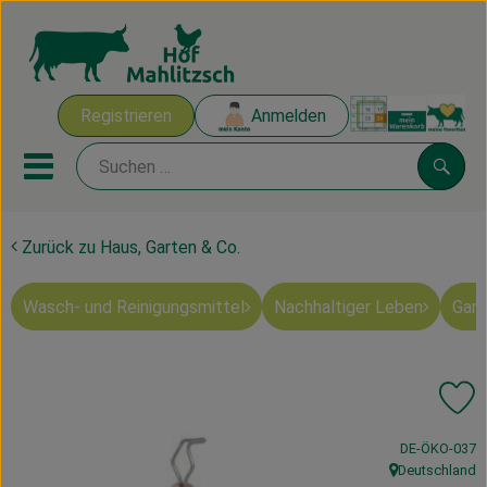
Warenk
Registrieren
Anmelden
Link
Mobiles Menu öffnen oder sch
Suche
Zurück zu Haus, Garten & Co.
Ökokisten
Wasch- und Reinigungsmittel
Nachhaltiger Leben
Gart
Mahlitzscher Produkte
Angebote & Inspiration
Pr
Ökokisten
, Kontrollstelle
DE-ÖKO-037
Obst & Gemüse
Deutschland
, Herkunft: