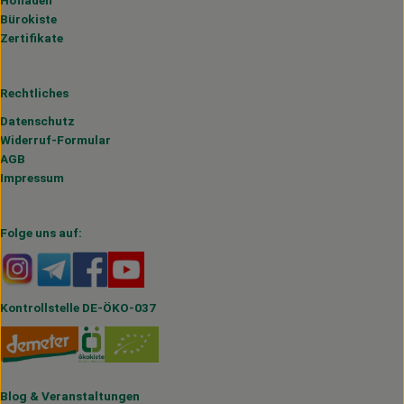
Hofladen
Bürokiste
Zertifikate
Rechtliches
Datenschutz
Widerruf-Formular
AGB
Impressum
Folge uns auf:
Externer Link zu https://www.instagram.com/hofmahlitzs
Externer Link zu https://t.me/s/hofmahlitzsch
Externer Link zu https://www.facebook.com/H
Externer Link zu https://www.youtube.
Kontrollstelle DE-ÖKO-037
Blog
&
Veranstaltungen