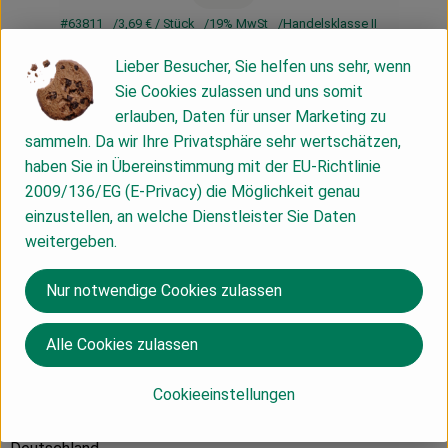
#63811
3,69 €
/ Stück
19% MwSt
Handelsklasse II
Lieber Besucher, Sie helfen uns sehr, wenn
Info
Herkunft
Sie Cookies zulassen und uns somit
erlauben, Daten für unser Marketing zu
Info
sammeln. Da wir Ihre Privatsphäre sehr wertschätzen,
haben Sie in Übereinstimmung mit der EU-Richtlinie
Fibre hart 5 cm
2009/136/EG (E-Privacy) die Möglichkeit genau
einzustellen, an welche Dienstleister Sie Daten
weitergeben.
Produktinformationen
Nur notwendige Cookies zulassen
Herkunft
Alle Cookies zulassen
Cookieeinstellungen
Hersteller: RED