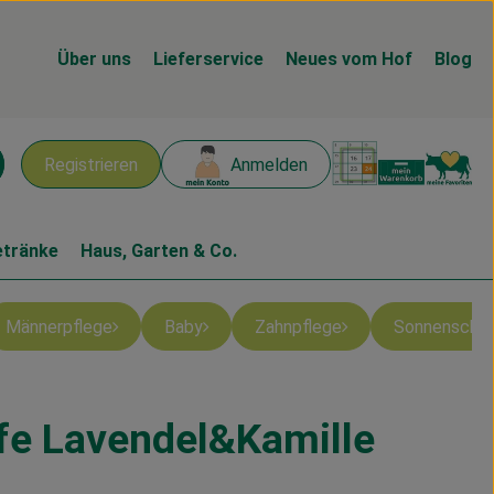
Über uns
Lieferservice
Neues vom Hof
Blog
Warenk
L
Registrieren
Anmelden
chen
etränke
Haus, Garten & Co.
Männerpflege
Baby
Zahnpflege
Sonnenschu
fe Lavendel&Kamille
en