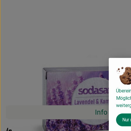
Überei
Möglich
weiter
Info
Nur
Info