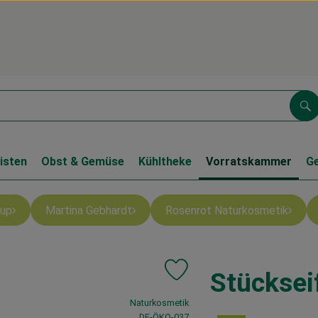
Su
isten
Obst & Gemüse
Kühltheke
Vorratskammer
G
up
Martina Gebhardt
Rosenrot Naturkosmetik
Stücksei
Produkt zu Favouriten hinzufüg
, Verband:
Naturkosmetik
, Kontrollstelle:
DE-ÖKO-037