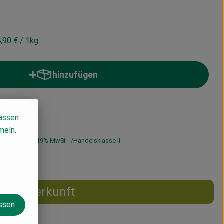
,90 €
/ 1kg
hinzufügen
Produkt zum Warenkorb hinzufügen
lassen
meln.
,90 €
/ 1kg
19% MwSt
Handelsklasse II
Herkunft
assen