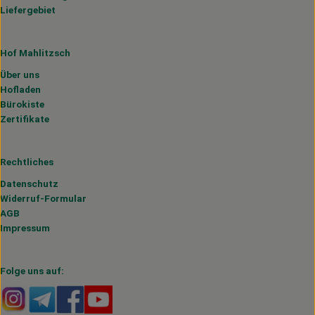
Liefergebiet
Hof Mahlitzsch
Über uns
Hofladen
Bürokiste
Zertifikate
Rechtliches
Datenschutz
Widerruf-Formular
AGB
Impressum
Folge uns auf:
Externer Link zu https://www.instagram.com/hofmahlitzs
Externer Link zu https://t.me/s/hofmahlitzsch
Externer Link zu https://www.facebook.com/H
Externer Link zu https://www.youtube.