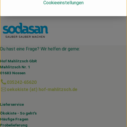
Cookieeinstellungen
Deutschland
sodasan
Du hast eine Frage? Wir helfen dir gerne:
Hof Mahlitzsch GbR
Mahlitzsch Nr. 1
01683 Nossen
035242-65620
oekokiste (at) hof-mahlitzsch.de
Lieferservice
Ökokiste - So geht's
Häufige Fragen
Probelieferung