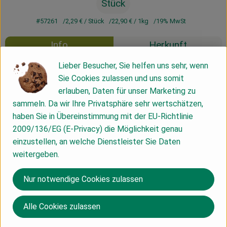
Stück
#57261
2,29 €
/ Stück
22,90 €
/ 1kg
19% MwSt
Info
Herkunft
Lieber Besucher, Sie helfen uns sehr, wenn
Info
Sie Cookies zulassen und uns somit
erlauben, Daten für unser Marketing zu
sammeln. Da wir Ihre Privatsphäre sehr wertschätzen,
haben Sie in Übereinstimmung mit der EU-Richtlinie
Produktinformationen
2009/136/EG (E-Privacy) die Möglichkeit genau
einzustellen, an welche Dienstleister Sie Daten
weitergeben.
Produktdatenblatt
Nur notwendige Cookies zulassen
Herkunft
Alle Cookies zulassen