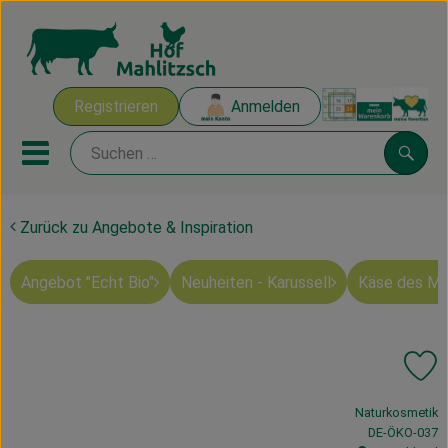
Warenk
Registrieren
Anmelden
Link
Mobiles Menu öffnen oder sch
Suche
Zurück zu Angebote & Inspiration
Ökokisten
Angebot "Echt Bio"
Neuheiten - Karussell
Käse des M
Mahlitzscher Produkte
Angebote & Inspiration
Pr
Ökokisten
, Verband:
Naturkosmetik
Obst & Gemüse
, Kontrollstelle
DE-ÖKO-037