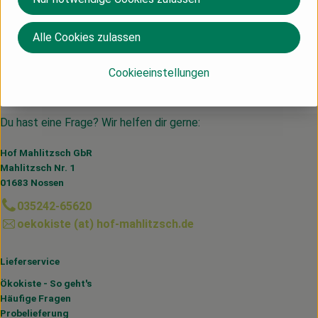
Deutschland
sodasan
Alle Cookies zulassen
Cookieeinstellungen
Du hast eine Frage? Wir helfen dir gerne:
Hof Mahlitzsch GbR
Mahlitzsch Nr. 1
01683 Nossen
035242-65620
oekokiste (at) hof-mahlitzsch.de
Lieferservice
Ökokiste - So geht's
Häufige Fragen
Probelieferung