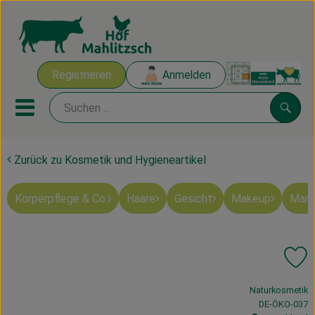
Warenk
Registrieren
Anmelden
Link
Mobiles Menu öffnen oder sch
Suche
Zurück zu Kosmetik und Hygieneartikel
Ökokisten
Körperpflege & Co.
Haare
Gesicht
Makeup
Mart
Mahlitzscher Produkte
Angebote & Inspiration
Pr
Ökokisten
, Verband:
Naturkosmetik
Obst & Gemüse
, Kontrollstelle
DE-ÖKO-037