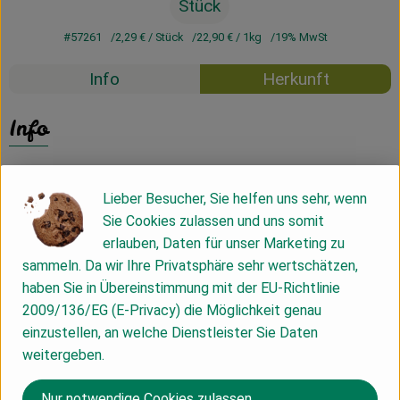
Stück
#57261
2,29 €
/ Stück
22,90 €
/ 1kg
19% MwSt
Info
Herkunft
Info
Lieber Besucher, Sie helfen uns sehr, wenn
Produktinformationen
Sie Cookies zulassen und uns somit
erlauben, Daten für unser Marketing zu
sammeln. Da wir Ihre Privatsphäre sehr wertschätzen,
Produktdatenblatt
haben Sie in Übereinstimmung mit der EU-Richtlinie
2009/136/EG (E-Privacy) die Möglichkeit genau
einzustellen, an welche Dienstleister Sie Daten
weitergeben.
Herkunft
Nur notwendige Cookies zulassen