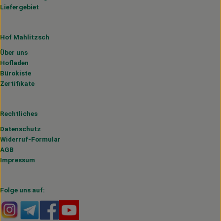
Liefergebiet
Hof Mahlitzsch
Über uns
Hofladen
Bürokiste
Zertifikate
Rechtliches
Datenschutz
Widerruf-Formular
AGB
Impressum
Folge uns auf:
Externer Link zu https://www.instagram.com/hofmahlitzs
Externer Link zu https://t.me/s/hofmahlitzsch
Externer Link zu https://www.facebook.com/H
Externer Link zu https://www.youtube.