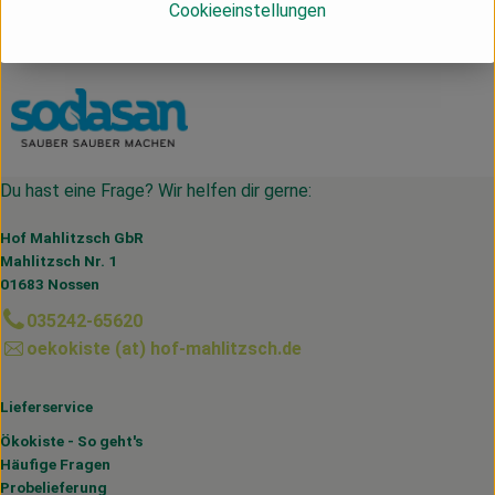
Cookieeinstellungen
Deutschland
sodasan
Du hast eine Frage? Wir helfen dir gerne:
Hof Mahlitzsch GbR
Mahlitzsch Nr. 1
01683 Nossen
035242-65620
oekokiste (at) hof-mahlitzsch.de
Lieferservice
Ökokiste - So geht's
Häufige Fragen
Probelieferung