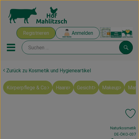
Warenk
Registrieren
Anmelden
Link
Mobiles Menu öffnen oder sch
Suche
Zurück zu Kosmetik und Hygieneartikel
Ökokisten
Körperpflege & Co.
Haare
Gesicht
Makeup
Mart
Mahlitzscher Produkte
Angebote & Inspiration
Pr
Ökokisten
, Verband:
Naturkosmetik
Obst & Gemüse
, Kontrollstelle
DE-ÖKO-037