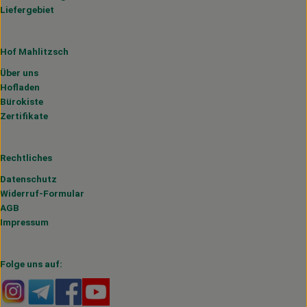
Liefergebiet
Hof Mahlitzsch
Über uns
Hofladen
Bürokiste
Zertifikate
Rechtliches
Datenschutz
Widerruf-Formular
AGB
Impressum
Folge uns auf:
Externer Link zu https://www.instagram.com/hofmahlitzs
Externer Link zu https://t.me/s/hofmahlitzsch
Externer Link zu https://www.facebook.com/H
Externer Link zu https://www.youtube.