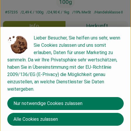
100g
#57235
2,49 €
/ 100g
24,90 €
/ 1kg
19% MwSt
Handelsklasse II
Info
Herkunft
Lieber Besucher, Sie helfen uns sehr, wenn
Info
Sie Cookies zulassen und uns somit
erlauben, Daten für unser Marketing zu
sammeln. Da wir Ihre Privatsphäre sehr wertschätzen,
haben Sie in Übereinstimmung mit der EU-Richtlinie
Produktinformationen
2009/136/EG (E-Privacy) die Möglichkeit genau
einzustellen, an welche Dienstleister Sie Daten
weitergeben.
Produktdatenblatt
Nur notwendige Cookies zulassen
Herkunft
Alle Cookies zulassen