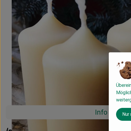
Überei
Möglich
weiter
Info
Nur
Info