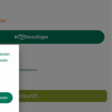
bar!
hinzufügen
Produkt zum Warenkorb hinzufügen
lassen
meln.
% MwSt
Handelsklasse II
Herkunft
assen