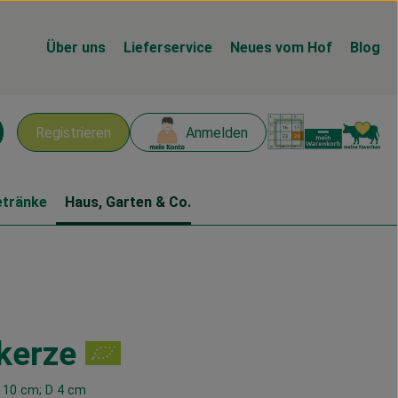
Über uns
Lieferservice
Neues vom Hof
Blog
Warenk
L
Registrieren
Anmelden
chen
etränke
Haus, Garten & Co.
kerze
n
 10 cm; D 4 cm