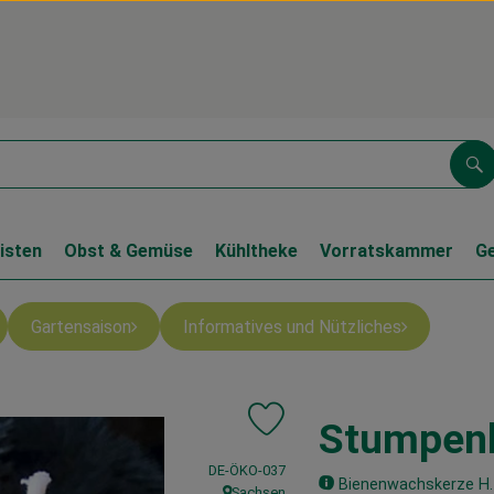
Su
isten
Obst & Gemüse
Kühltheke
Vorratskammer
G
Gartensaison
Informatives und Nützliches
Stumpen
Produkt zu Favouriten hinzufüge
, Kontrollstelle:
DE-ÖKO-037
Bienenwachskerze H.
Sachsen