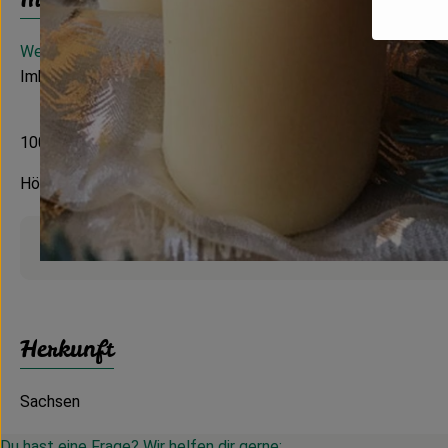
Weitere Informationen
Imkerfachhandel Wittig, Nossen
100% Bienenwachs
Höhe 10 cm, Breite 4 cm
Produktinformationen
Herkunft
Sachsen
Du hast eine Frage? Wir helfen dir gerne: