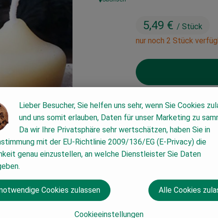
, Herkunft:
5,49 €
/ Stück
nur noch 2 Stück verfüg
Stück
Lieber Besucher, Sie helfen uns sehr, wenn Sie Cookies zu
und uns somit erlauben, Daten für unser Marketing zu sam
Da wir Ihre Privatsphäre sehr wertschätzen, haben Sie in
#63700
5,49 €
/ Stück
19
nstimmung mit der EU-Richtlinie 2009/136/EG (E-Privacy) die
keit genau einzustellen, an welche Dienstleister Sie Daten
geben.
 notwendige Cookies zulassen
Alle Cookies zul
Cookieeinstellungen