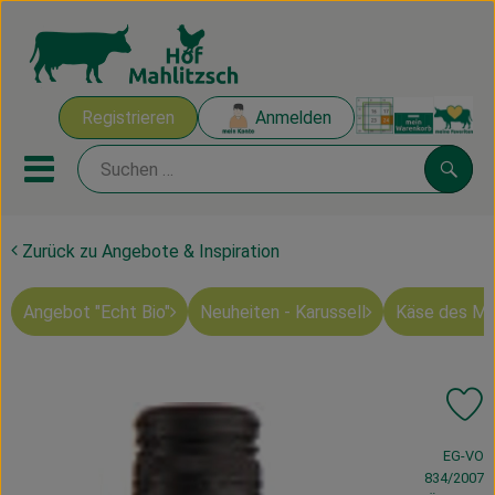
Warenk
Registrieren
Anmelden
Link
Mobiles Menu öffnen oder sch
Suche
Zurück zu Angebote & Inspiration
Ökokisten
Angebot "Echt Bio"
Neuheiten - Karussell
Käse des M
Mahlitzscher Produkte
Angebote & Inspiration
Pr
Ökokisten
, Verband:
EG-VO
Obst & Gemüse
834/2007