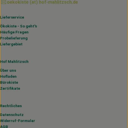
oekokiste (at) hof-mahlitzsch.de
Lieferservice
Ökokiste - So geht's
Häufige Fragen
Probelieferung
Liefergebiet
Hof Mahlitzsch
Über uns
Hofladen
Bürokiste
Zertifikate
Rechtliches
Datenschutz
Widerruf-Formular
AGB