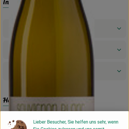
Info
Produktinformationen
Zutaten
Produktdatenblatt
Herkunft
Hersteller: Albet i Noya - San Pau d´Ordal
Lieber Besucher, Sie helfen uns sehr, wenn