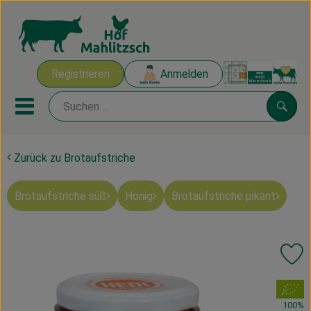
Warenk
Registrieren
Anmelden
Link
Mobiles Menu öffnen oder sch
Suche
Zurück zu Brotaufstriche
Ökokisten
Brotaufstriche süß
Honig
Brotaufstriche pikant
Mahlitzscher Produkte
Angebote & Inspiration
Pr
Ökokisten
, Verband:
Obst & Gemüse
100%