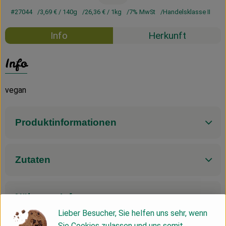
#27044
3,69 €
/ 140g
26,36 €
/ 1kg
7% MwSt
Handelsklasse II
Info
Herkunft
Info
vegan
Produktinformationen
Zutaten
Nährwert-Info
Lieber Besucher, Sie helfen uns sehr, wenn
Sie Cookies zulassen und uns somit