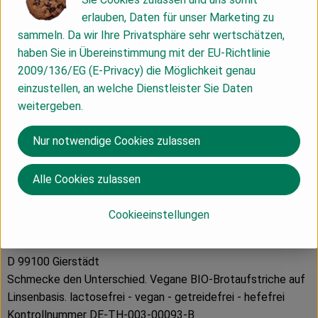
Produktdatenblatt
erlauben, Daten für unser Marketing zu
sammeln. Da wir Ihre Privatsphäre sehr wertschätzen,
haben Sie in Übereinstimmung mit der EU-Richtlinie
2009/136/EG (E-Privacy) die Möglichkeit genau
Herkunft
einzustellen, an welche Dienstleister Sie Daten
weitergeben.
Hersteller: HEDI
Nur notwendige Cookies zulassen
Deutschland
Alle Cookies zulassen
Cookieeinstellungen
NABA Feinkost GmbH
D 99100 Gierstädt
Schmecke den Unterschied. Vegane BIO-Brotaufstriche auf
Linsenbasis. lactosefrei - vegan - getreidefrei - hefefrei
Kontrollnummer DE-TH-003-00093-B