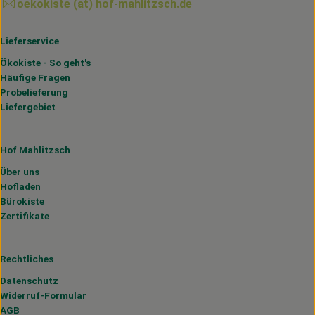
oekokiste (at) hof-mahlitzsch.de
Lieferservice
Ökokiste - So geht's
Häufige Fragen
Probelieferung
Liefergebiet
Hof Mahlitzsch
Über uns
Hofladen
Bürokiste
Zertifikate
Rechtliches
Datenschutz
Widerruf-Formular
AGB