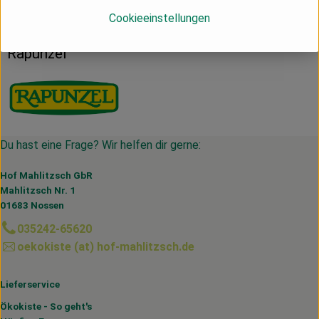
Cookieeinstellungen
DE
Rapunzel
Du hast eine Frage? Wir helfen dir gerne:
Hof Mahlitzsch GbR
Mahlitzsch Nr. 1
01683 Nossen
035242-65620
oekokiste (at) hof-mahlitzsch.de
Lieferservice
Ökokiste - So geht's