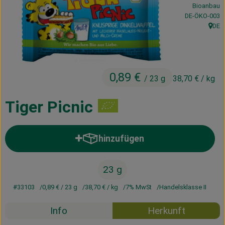
Bioanbau
Kühltheke
, Kontrollstelle
DE-ÖKO-003
DE
Vorratskammer
, Herk
Getränke
0,89 €
Haus, Garten & Co.
/ 23 g
38,70 €
/ kg
Tiger Picnic
Über uns
Lieferservice
hinzufügen
Produkt zum Warenkorb hinzufü
Neues vom Hof
23 g
Blog
#33103
0,89 €
/ 23 g
38,70 €
/ kg
7% MwSt
Handelsklasse II
Info
Herkunft