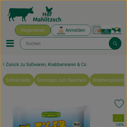
Warenk
Registrieren
Anmelden
Link
Mobiles Menu öffnen oder sch
Suche
Zurück zu Süßwaren, Knabberwaren & Co
Ökokisten
Schokolade
Sonstiges zum Naschen
Knabbergebäck 
Mahlitzscher Produkte
Angebote & Inspiration
Pr
Ökokisten
, Verband:
Obst & Gemüse
100%