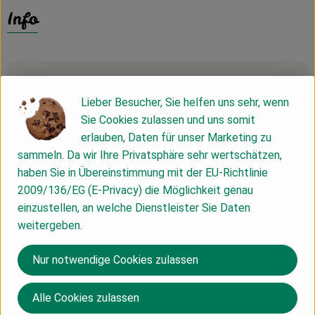
Info
Produktinformationen
Lieber Besucher, Sie helfen uns sehr, wenn
Sie Cookies zulassen und uns somit
Zutaten
erlauben, Daten für unser Marketing zu
sammeln. Da wir Ihre Privatsphäre sehr wertschätzen,
haben Sie in Übereinstimmung mit der EU-Richtlinie
Nährwert-Info
2009/136/EG (E-Privacy) die Möglichkeit genau
einzustellen, an welche Dienstleister Sie Daten
weitergeben.
Produktdatenblatt
Nur notwendige Cookies zulassen
Alle Cookies zulassen
Herkunft