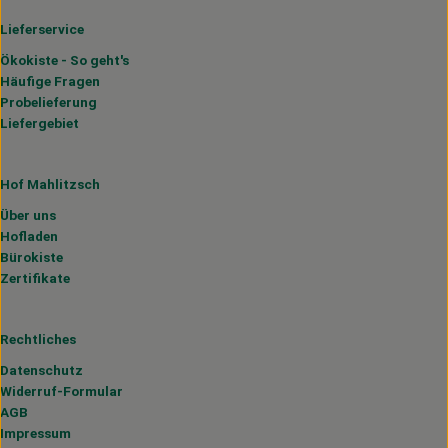
Lieferservice
Ökokiste - So geht's
Häufige Fragen
Probelieferung
Liefergebiet
Hof Mahlitzsch
Über uns
Hofladen
Bürokiste
Zertifikate
Rechtliches
Datenschutz
Widerruf-Formular
AGB
Impressum