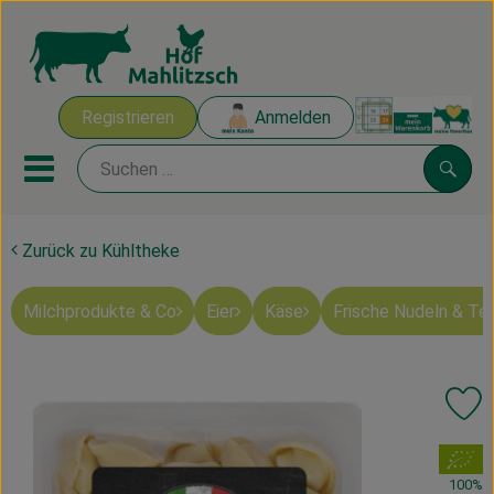
Warenk
Registrieren
Anmelden
Link
Mobiles Menu öffnen oder sch
Suche
Zurück zu Kühltheke
Ökokisten
Milchprodukte & Co
Eier
Käse
Frische Nudeln & Te
Mahlitzscher Produkte
Angebote & Inspiration
Pr
Ökokisten
, Verband:
Obst & Gemüse
100%