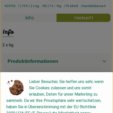
#29736
1,19 €
/ 2 x 6g
99,17 €
/ 1kg
7% MwSt
Handelsklasse II
Info
Herkunft
Info
2 x 6g
Produktinformationen
Zutaten
Lieber Besucher, Sie helfen uns sehr, wenn
Sie Cookies zulassen und uns somit
erlauben, Daten für unser Marketing zu
Nährwert-Info
sammeln. Da wir Ihre Privatsphäre sehr wertschätzen,
haben Sie in Übereinstimmung mit der EU-Richtlinie