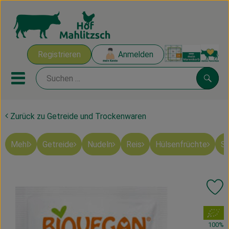
Warenk
Registrieren
Anmelden
Link
Mobiles Menu öffnen oder sch
Suche
Zurück zu Getreide und Trockenwaren
Ökokisten
Mehl
Getreide
Nudeln
Reis
Hülsenfrüchte
Sü
Mahlitzscher Produkte
Angebote & Inspiration
Pr
Ökokisten
, Verband:
Obst & Gemüse
100%