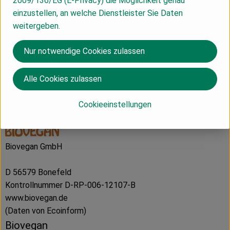
2009/136/EG (E-Privacy) die Möglichkeit genau
Produktdatenblatt
einzustellen, an welche Dienstleister Sie Daten
weitergeben.
Nur notwendige Cookies zulassen
Herkunft
Alle Cookies zulassen
Hersteller: Biovegan
Cookieeinstellungen
Deutschland
Biovegan GmbH
D 56579 Bonefeld
Kontrollnummer D-RP-006-12107-B
www.biovegan.de
(Daten von Ecoinform)
Biovegan