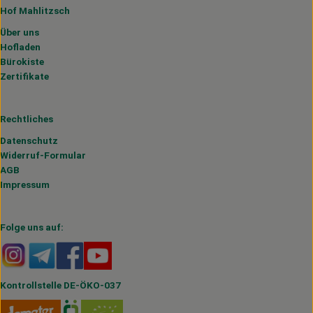
Hof Mahlitzsch
Über uns
Hofladen
Bürokiste
Zertifikate
Rechtliches
Datenschutz
Widerruf-Formular
AGB
Impressum
Folge uns auf:
Externer Link zu https://www.instagram.com/hofmahlitzs
Externer Link zu https://t.me/s/hofmahlitzsch
Externer Link zu https://www.facebook.com/H
Externer Link zu https://www.youtube.
Kontrollstelle DE-ÖKO-037