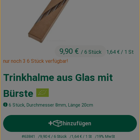
Kühltheke
Vorratskammer
Getränke
Haus, Garten & Co.
9,90 €
/ 6 Stück
1,64 €
/ 1 St
nur noch 3 6 Stück verfügbar!
Über uns
Trinkhalme aus Glas mit
Lieferservice
Bürste
Neues vom Hof
6 Stück, Durchmesser 8mm, Länge 20cm
Blog
hinzufügen
Produkt zum Warenkorb hinzuf
#63841
9,90 €
/ 6 Stück
1,64 €
/ 1 St
19% MwSt