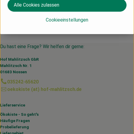
memo Handelsware
Alle Cookies zulassen
Cookieeinstellungen
Du hast eine Frage? Wir helfen dir gerne:
Hof Mahlitzsch GbR
Mahlitzsch Nr. 1
01683 Nossen
035242-65620
oekokiste (at) hof-mahlitzsch.de
Lieferservice
Ökokiste - So geht's
Häufige Fragen
Probelieferung
Liefergebiet