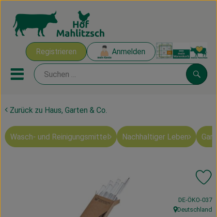
Warenk
Registrieren
Anmelden
Link
Mobiles Menu öffnen oder sch
Suche
Zurück zu Haus, Garten & Co.
Ökokisten
Wasch- und Reinigungsmittel
Nachhaltiger Leben
Gart
Mahlitzscher Produkte
Angebote & Inspiration
Pr
Ökokisten
, Kontrollstelle
DE-ÖKO-037
Obst & Gemüse
Deutschland
, Herkunft: