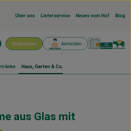
Über uns
Lieferservice
Neues vom Hof
Blog
Warenk
L
Registrieren
Anmelden
chen
etränke
Haus, Garten & Co.
me aus Glas mit
n