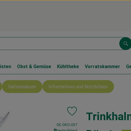
Su
isten
Obst & Gemüse
Kühltheke
Vorratskammer
G
Gartensaison
Informatives und Nützliches
Trinkhal
Produkt zu Favouriten hinzufüge
, Kontrollstelle:
DE-ÖKO-037
Deutschland