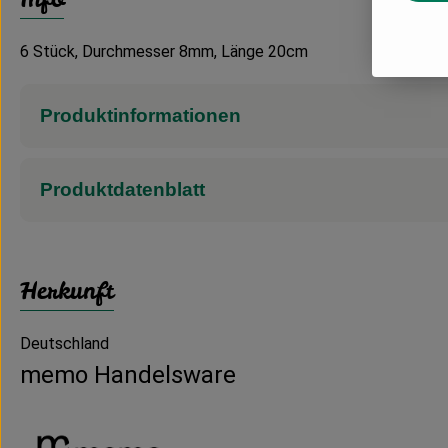
6 Stück, Durchmesser 8mm, Länge 20cm
Produktinformationen
Produktdatenblatt
Herkunft
Deutschland
memo Handelsware