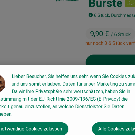
Bürste
, Herkunft:
6 Stück, Durchmess
9,90 €
/ 6 Stück
nur noch 3 6 Stück ver
Lieber Besucher, Sie helfen uns sehr, wenn Sie Cookies zu
und uns somit erlauben, Daten für unser Marketing zu sam
#63841
9,90 €
/ 6 Stück
Da wir Ihre Privatsphäre sehr wertschätzen, haben Sie in
nstimmung mit der EU-Richtlinie 2009/136/EG (E-Privacy) die
keit genau einzustellen, an welche Dienstleister Sie Daten
geben.
 notwendige Cookies zulassen
Alle Cookies zul