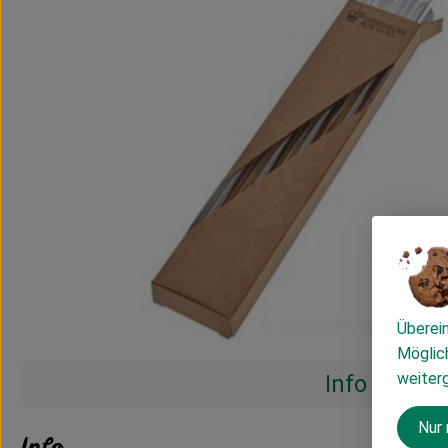
Überei
Möglich
weiter
Info
Nur
Info