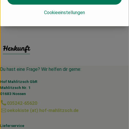
Guten Appetit!
Cookieeinstellungen
Produktinformationen
Herkunft
Du hast eine Frage? Wir helfen dir gerne:
Hof Mahlitzsch GbR
Mahlitzsch Nr. 1
01683 Nossen
035242-65620
oekokiste (at) hof-mahlitzsch.de
Lieferservice