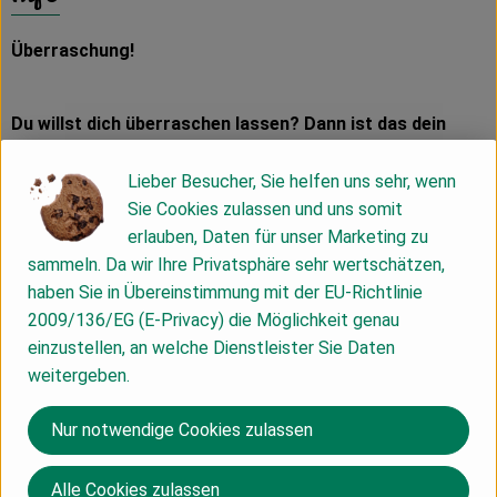
Überraschung!
Du willst dich überraschen lassen? Dann ist das dein
Brot! Hier wechseln sich unsere 750g-Kastenbrote ab.
Lieber Besucher, Sie helfen uns sehr, wenn
Es verbergen sich folgende Brote:
Sie Cookies zulassen und uns somit
erlauben, Daten für unser Marketing zu
Leinsamenbrot 750g
sammeln. Da wir Ihre Privatsphäre sehr wertschätzen,
Dinkel-Roggenbrot 750g
haben Sie in Übereinstimmung mit der EU-Richtlinie
Sonnenblumenkernbrot 750g
2009/136/EG (E-Privacy) die Möglichkeit genau
Dinkel-Möhrchenbrot 750g
einzustellen, an welche Dienstleister Sie Daten
Hirsebrot 750g
weitergeben.
Jedes Brot, das bei dir ankommt , ist selbstverständlich
bezeichnet, die Zutaten findest du hier im Shop unter
Nur notwendige Cookies zulassen
den jeweiligen Brotbezeichnungen.
Alle Cookies zulassen