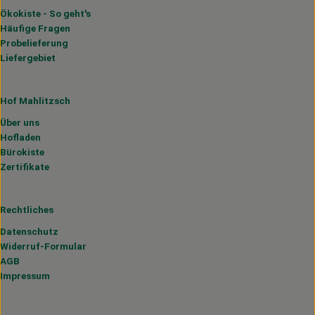
Ökokiste - So geht's
Häufige Fragen
Probelieferung
Liefergebiet
Hof Mahlitzsch
Über uns
Hofladen
Bürokiste
Zertifikate
Rechtliches
Datenschutz
Widerruf-Formular
AGB
Impressum