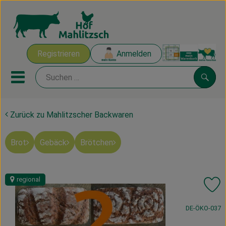
Warenk
Registrieren
Anmelden
Link
Mobiles Menu öffnen oder sch
Suche
Zurück zu Mahlitzscher Backwaren
Ökokisten
Brot
Gebäck
Brötchen
Mahlitzscher Produkte
Angebote & Inspiration
regional
Pr
Ökokisten
, Kontrollstelle
DE-ÖKO-037
Obst & Gemüse