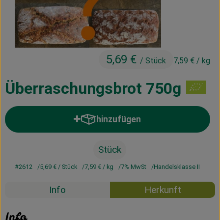
Kühltheke
Vorratskammer
Getränke
5,69 €
/ Stück
7,59 €
/ kg
Haus, Garten & Co.
Überraschungsbrot 750g
Über uns
hinzufügen
Produkt zum Warenkorb hinzufü
Lieferservice
Stück
Neues vom Hof
#2612
5,69 €
/ Stück
7,59 €
/ kg
7% MwSt
Handelsklasse II
Blog
Info
Herkunft
Info