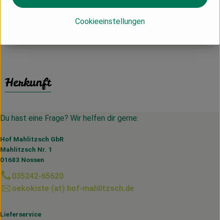
Guten Appetit!
Cookieeinstellungen
Produktinformationen
Herkunft
Du hast eine Frage? Wir helfen dir gerne:
Hof Mahlitzsch GbR
Mahlitzsch Nr. 1
01683 Nossen
035242-65620
oekokiste (at) hof-mahlitzsch.de
Lieferservice