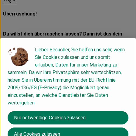
Überraschung!
Du willst dich überraschen lassen? Dann ist das dein
Brot! Hier wechseln sich unsere 750g-Kastenbrote ab.
Lieber Besucher, Sie helfen uns sehr, wenn
Es verbergen sich folgende Brote:
Sie Cookies zulassen und uns somit
erlauben, Daten für unser Marketing zu
Leinsamenbrot 750g
sammeln. Da wir Ihre Privatsphäre sehr wertschätzen,
Dinkel-Roggenbrot 750g
haben Sie in Übereinstimmung mit der EU-Richtlinie
Sonnenblumenkernbrot 750g
2009/136/EG (E-Privacy) die Möglichkeit genau
Dinkel-Möhrchenbrot 750g
einzustellen, an welche Dienstleister Sie Daten
Hirsebrot 750g
weitergeben.
Jedes Brot, das bei dir ankommt , ist selbstverständlich
bezeichnet, die Zutaten findest du hier im Shop unter
Nur notwendige Cookies zulassen
den jeweiligen Brotbezeichnungen.
Alle Cookies zulassen