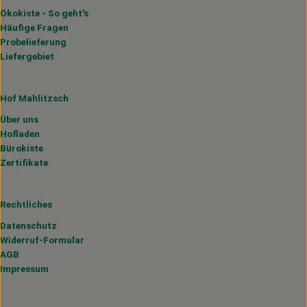
Ökokiste - So geht's
Häufige Fragen
Probelieferung
Liefergebiet
Hof Mahlitzsch
Über uns
Hofladen
Bürokiste
Zertifikate
Rechtliches
Datenschutz
Widerruf-Formular
AGB
Impressum