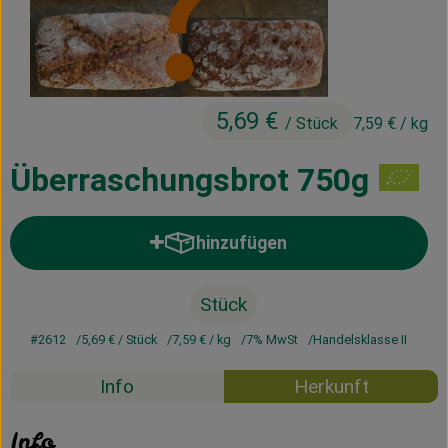
Kühltheke
Vorratskammer
Getränke
5,69 €
/ Stück
7,59 €
/ kg
Haus, Garten & Co.
Überraschungsbrot 750g
Über uns
hinzufügen
Produkt zum Warenkorb hinzufü
Lieferservice
Stück
Neues vom Hof
#2612
5,69 €
/ Stück
7,59 €
/ kg
7% MwSt
Handelsklasse II
Blog
Info
Herkunft
Info