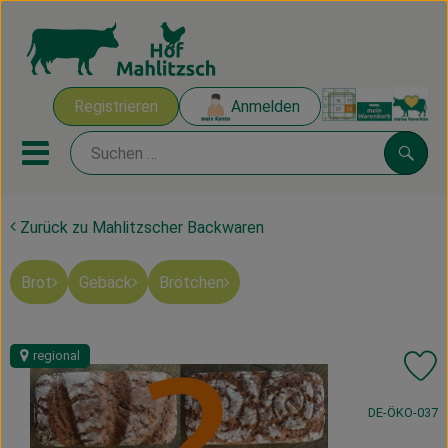
Warenk
Registrieren
Anmelden
Link
Mobiles Menu öffnen oder sch
Suche
Zurück zu Mahlitzscher Backwaren
Ökokisten
Brot
Gebäck
Brötchen
Mahlitzscher Produkte
Angebote & Inspiration
regional
Pr
Ökokisten
, Kontrollstelle
DE-ÖKO-037
Obst & Gemüse