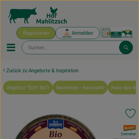
Warenk
Registrieren
Anmelden
Link
Mobiles Menu öffnen oder sch
Suche
Zurück zu Angebote & Inspiration
Ökokisten
Angebot "Echt Bio"
Neuheiten - Karussell
Käse des M
Mahlitzscher Produkte
Angebote & Inspiration
Pr
Ökokisten
, Verband:
Obst & Gemüse
Demeter