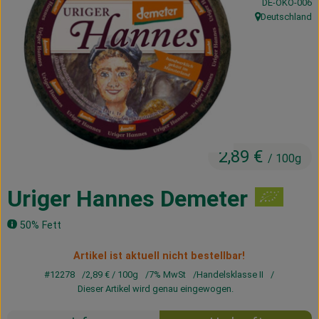
, Kontrollstelle
DE-ÖKO-006
Kühltheke
Deutschland
, Herkunft:
Vorratskammer
Getränke
Haus, Garten & Co.
2,89 €
/ 100g
Über uns
Lieferservice
Uriger Hannes Demeter
Neues vom Hof
50% Fett
Blog
Artikel ist aktuell nicht bestellbar!
#12278
2,89 €
/ 100g
7% MwSt
Handelsklasse II
Dieser Artikel wird genau eingewogen.