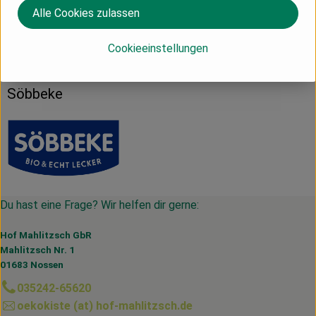
Alle Cookies zulassen
Herkunft
Cookieeinstellungen
Deutschland
Söbbeke
Du hast eine Frage? Wir helfen dir gerne:
Hof Mahlitzsch GbR
Mahlitzsch Nr. 1
01683 Nossen
035242-65620
oekokiste (at) hof-mahlitzsch.de