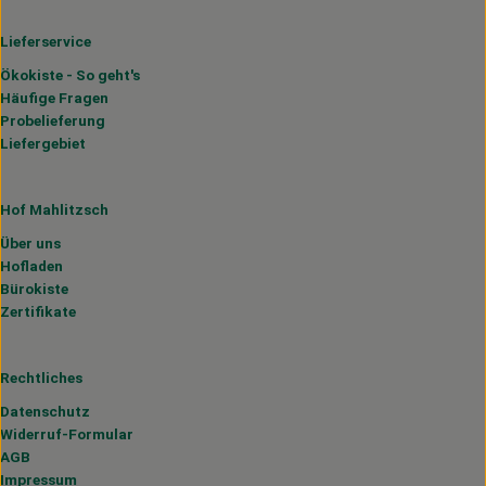
Lieferservice
Ökokiste - So geht's
Häufige Fragen
Probelieferung
Liefergebiet
Hof Mahlitzsch
Über uns
Hofladen
Bürokiste
Zertifikate
Rechtliches
Datenschutz
Widerruf-Formular
AGB
Impressum