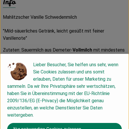
Info
Mahlitzscher Vanille Schwedenmilch
"Mild-säuerliches Getränk, leicht gesüßt mit feiner
Vanillenote"
Zutaten: Sauermilch aus Demeter-
Vollmilch
mit mindestens
3,8% Fett, nicht homogenisiert, unter Verwendung von
Milchsäurebakterien, Rohrzucker, Vanille gemahlen
Lieber Besucher, Sie helfen uns sehr, wenn
100% Bio-Qualität
Sie Cookies zulassen und uns somit
erlauben, Daten für unser Marketing zu
Wir verwenden Mehrwegflaschen. Diese bitte gut
sammeln. Da wir Ihre Privatsphäre sehr wertschätzen,
ausspülen und an uns zurückgeben!
haben Sie in Übereinstimmung mit der EU-Richtlinie
2009/136/EG (E-Privacy) die Möglichkeit genau
Ø Nährwerte pro 100ml:
einzustellen, an welche Dienstleister Sie Daten
Energie: 321kJ / 77kcal
weitergeben.
Fett: 4,0 g
davon gesättigte Fettsäuren: 2,9 g