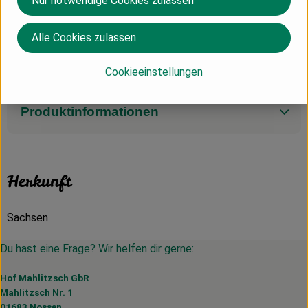
Nur notwendige Cookies zulassen
Kohlenhyrate: 6,8 g
davon Zucker: 4,6 g
Alle Cookies zulassen
Eiweiß: 3,4 g
Salz: 0,08 g
Cookieeinstellungen
Produktinformationen
Herkunft
Sachsen
Du hast eine Frage? Wir helfen dir gerne:
Hof Mahlitzsch GbR
Mahlitzsch Nr. 1
01683 Nossen