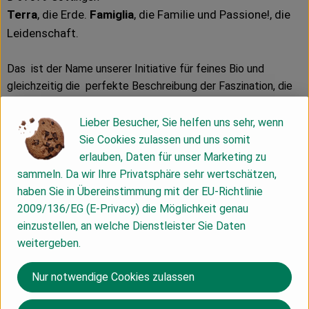
Terra
, die Erde.
Famiglia
, die Familie und Passione!, die
Leidenschaft.
Das ist der Name unserer Initiative für feines Bio und
gleichzeitig die perfekte Beschreibung der Faszination, die
unsere besonderen Manufakturen und ihre Produkte
ausmacht.
Lieber Besucher, Sie helfen uns sehr, wenn
Sie Cookies zulassen und uns somit
erlauben, Daten für unser Marketing zu
Die Erde ist unser aller Ort und alles auf ihr ist eng
sammeln. Da wir Ihre Privatsphäre sehr wertschätzen,
miteinander verwoben. Die Familie ist die soziale Einheit mit
haben Sie in Übereinstimmung mit der EU-Richtlinie
der wir uns am stärksten verbunden fühlen. Auch eine
2009/136/EG (E-Privacy) die Möglichkeit genau
Gemeinschaft gleichgesinnter hat familiären Charakter. Wir
einzustellen, an welche Dienstleister Sie Daten
von Terra Famiglia möchten unsere Erde für kommende
weitergeben.
Generationen als einladenden Ort erhalten und halten
dezentrale Strukturen in vielen Bereichen dafür als
Nur notwendige Cookies zulassen
geeigneter.