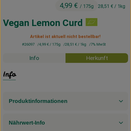
4,99 €
Kühltheke
/ 175g
28,51 €
/ 1kg
Vorratskammer
Vegan Lemon Curd
Getränke
Artikel ist aktuell nicht bestellbar!
Haus, Garten & Co.
#26097
4,99 €
/ 175g
28,51 €
/ 1kg
7% MwSt
Info
Herkunft
Über uns
Info
Lieferservice
Neues vom Hof
Produktinformationen
Blog
Nährwert-Info