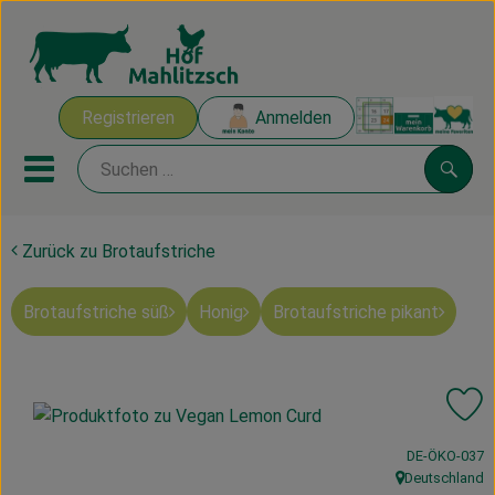
Warenk
Registrieren
Anmelden
Link
Mobiles Menu öffnen oder sch
Suche
Zurück zu Brotaufstriche
Ökokisten
Brotaufstriche süß
Honig
Brotaufstriche pikant
Mahlitzscher Produkte
Angebote & Inspiration
Pr
Ökokisten
, Kontrollstelle
DE-ÖKO-037
Obst & Gemüse
Deutschland
, Herkunft: