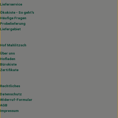
Lieferservice
Ökokiste - So geht's
Häufige Fragen
Probelieferung
Liefergebiet
Hof Mahlitzsch
Über uns
Hofladen
Bürokiste
Zertifikate
Rechtliches
Datenschutz
Widerruf-Formular
AGB
Impressum