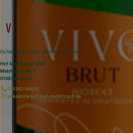
Du hast eine Frage? Wir helfen dir gerne:
Hof Mahlitzsch GbR
Mahlitzsch Nr. 1
01683 Nossen
035242-65620
oekokiste (at) hof-mahlitzsch.de