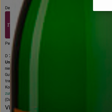
Deutschland
Peter Riegel Weinimport GmbH
D 78359 Orsingen
Unser Verständnis von Qualität
Wir sind leidenschaftliche
nie ein seelenloser Massenartikel sein. Ökologie, Qualität u
Gute Weine entstehen im Weinberg, in einem intakten Lebensr
transparent ihre Methoden und Techniken dar - sowohl im Wei
Kontrollnummer D-BW-1-6097-BCD
zur WebSite
(Daten von Ecoinform)
VivoLoVin