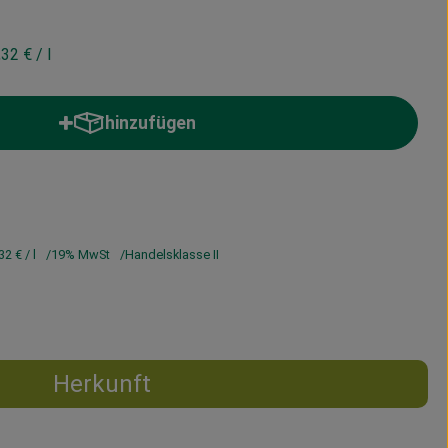
,32 €
/ l
hinzufügen
Produkt zum Warenkorb hinzufügen
32 €
/ l
19% MwSt
Handelsklasse II
Herkunft