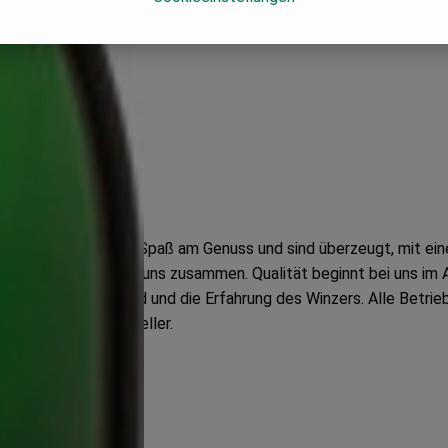
 Weinfreunde, haben Spaß am Genuss und sind überzeugt, mit ein
nd Genuss gehören für uns zusammen. Qualität beginnt bei uns i
aum, durch die Hand und die Erfahrung des Winzers. Alle Betrie
nberg als auch im Keller.