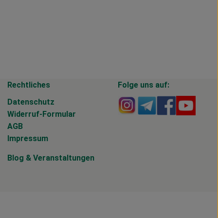
Rechtliches
Folge uns auf:
Externer Link zu https
Externer Link zu 
Externer Li
Extern
Datenschutz
Widerruf-Formular
AGB
Impressum
Blog
&
Veranstaltungen