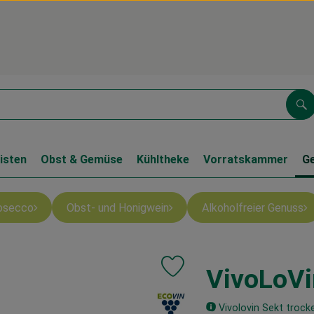
Su
isten
Obst & Gemüse
Kühltheke
Vorratskammer
G
osecco
Obst- und Honigwein
Alkoholfreier Genuss
VivoLoVi
Produkt zu Favouriten hinzufüge
, Verband:
Vivolovin Sekt trock