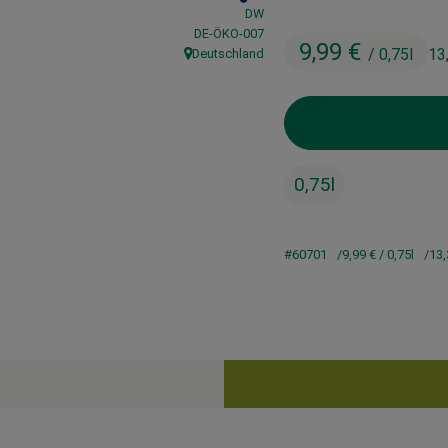
DW
, Kontrollstelle:
DE-ÖKO-007
9,99 €
/ 0,75l
13
Deutschland
, Herkunft:
0,75l
#60701
9,99 €
/ 0,75l
13,