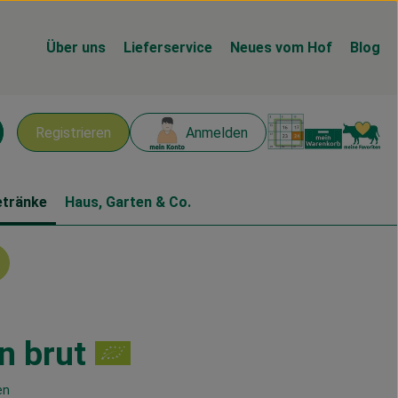
Über uns
Lieferservice
Neues vom Hof
Blog
Warenk
L
Registrieren
Anmelden
chen
etränke
Haus, Garten & Co.
n brut
n
en