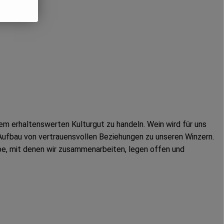
em erhaltenswerten Kulturgut zu handeln. Wein wird für uns
m Aufbau von vertrauensvollen Beziehungen zu unseren Winzern.
be, mit denen wir zusammenarbeiten, legen offen und