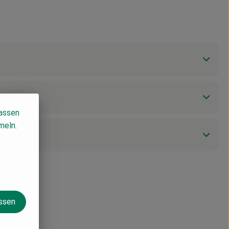
lassen
meln.
assen