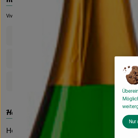
Vivolovin Sekt trocken
Produktinformationen
Zutaten
Produktdatenblatt
Überei
Möglich
weiter
Herkunft
Nur
Hersteller: Albet i Noya - San Pau d´Ord