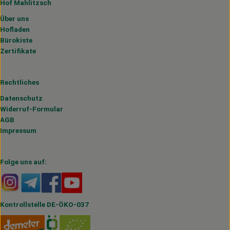
Hof Mahlitzsch
Über uns
Hofladen
Bürokiste
Zertifikate
Rechtliches
Datenschutz
Widerruf-Formular
AGB
Impressum
Folge uns auf:
Externer Link zu https://www.instagram.com/hofmahlitzs
Externer Link zu https://t.me/s/hofmahlitzsch
Externer Link zu https://www.facebook.com/H
Externer Link zu https://www.youtube.
Kontrollstelle DE-ÖKO-037