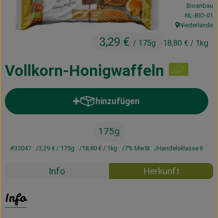
Bioanbau
Kühltheke
, Kontrollste
NL-BIO-01
Niederlande
Vorratskammer
, Herkunft:
3,29 €
/ 175g
18,80 €
/ 1kg
Getränke
Vollkorn-Honigwaffeln
Haus, Garten & Co.
hinzufügen
Produkt zum Warenkorb hinzufü
Über uns
Lieferservice
175g
#33047
3,29 €
/ 175g
18,80 €
/ 1kg
7% MwSt
Handelsklasse II
Neues vom Hof
Info
Herkunft
Blog
Info