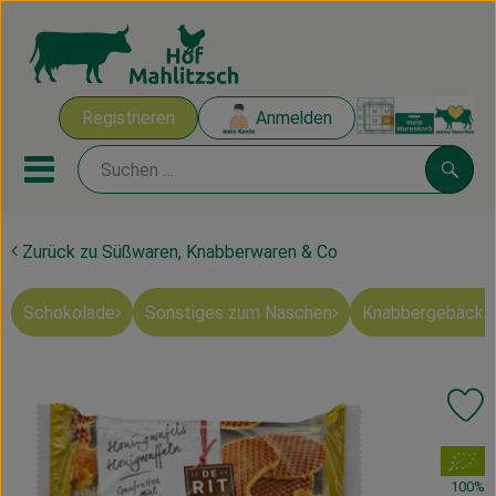
Warenk
Registrieren
Anmelden
Link
Mobiles Menu öffnen oder sch
Suche
Zurück zu Süßwaren, Knabberwaren & Co
Ökokisten
Schokolade
Sonstiges zum Naschen
Knabbergebäck 
Mahlitzscher Produkte
Angebote & Inspiration
Pr
Ökokisten
, Verband:
Obst & Gemüse
100%