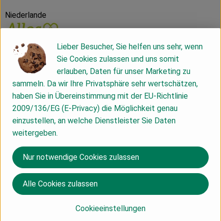
Niederlande
Lieber Besucher, Sie helfen uns sehr, wenn
Allos Hof-Manufaktur GmbH
Sie Cookies zulassen und uns somit
erlauben, Daten für unser Marketing zu
D 28217 Bremen
sammeln. Da wir Ihre Privatsphäre sehr wertschätzen,
haben Sie in Übereinstimmung mit der EU-Richtlinie
2009/136/EG (E-Privacy) die Möglichkeit genau
De Rit: vielfältiger Genuss in Bio-
einzustellen, an welche Dienstleister Sie Daten
Qualität seit mehr als 50 Jahren!
weitergeben.
Nur notwendige Cookies zulassen
Als Bio-Spezialist der ersten Stunde mit
Ursprung auf einem kleinen Bauernhof in den
Niederlanden überzeugt De Rit bereits seit
Alle Cookies zulassen
1969 mit 100% biologischer Qualität und der
Leidenschaft für authentischen Geschmack.
Cookieeinstellungen