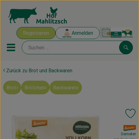
Warenk
Registrieren
Anmelden
Link
Mobiles Menu öffnen oder sch
Suche
Zurück zu Brot und Backwaren
Ökokisten
Brot
Brötchen
Backwaren
Mahlitzscher Produkte
Angebote & Inspiration
Pr
Ökokisten
, Verband:
Obst & Gemüse
Demeter