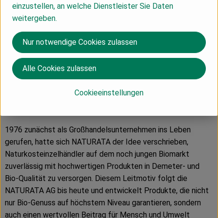
durch beste Qualität, Nachhaltigkeit und einzigartigen
einzustellen, an welche Dienstleister Sie Daten
Geschmack aus. Die Marke macht dabei den extra Schritt,
weitergeben.
um Verbrauchern mehr als Standard Bio zu garantieren. Die
rund 300 Premium-Produkte enthalten daher ausschließlich
Nur notwendige Cookies zulassen
natürliche, biologische Zutaten und werden besonders
schonend weiterverarbeitet. Über 50 Prozent der
Alle Cookies zulassen
produzierten Produkte haben zudem Demeter-Qualität.
Ebenfalls wichtig sind dem Unternehmen reduzierte
Cookieeinstellungen
Verpackungsmaterialien sowie besondere, langlebige
Verhältnisse zu Erzeugern und Handelspartnern.
1976 zunächst als Großhandelsunternehmen ins Leben
gerufen, hatte sich NATURATA der Idee verschrieben,
Naturkosteinzelhändler auf dem noch jungen Biomarkt
zuverlässig mit hochwertigen Produkten in Demeter- und
Bio-Qualität zu versorgen. Diesem Leitmotiv folgt die
NATURATA AG bis heute und entwickelt Produkte, die nicht
nur Bio-Genuss auf höchstem Niveau garantieren, sondern
auch einen wertvollen Beitrag für Mensch und Umwelt