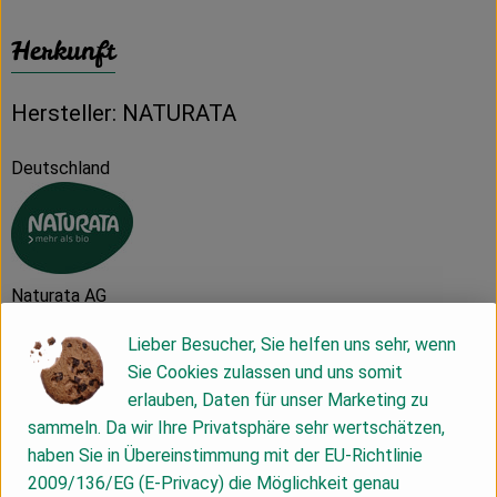
Herkunft
Hersteller: NATURATA
Deutschland
Naturata AG
Lieber Besucher, Sie helfen uns sehr, wenn
D 71672 Marbach
Sie Cookies zulassen und uns somit
Die NATURATA AG – „Wir leben Bio 4.0“
erlauben, Daten für unser Marketing zu
sammeln. Da wir Ihre Privatsphäre sehr wertschätzen,
Als führender Anbieter von biologischen und bio-
haben Sie in Übereinstimmung mit der EU-Richtlinie
dynamischen Lebensmitteln zeichnet sich die NATURATA AG
2009/136/EG (E-Privacy) die Möglichkeit genau