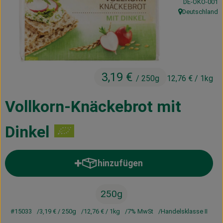
, Kontrollstelle
DE-ÖKO-001
Kühltheke
Deutschland
, Herkunft:
Vorratskammer
Getränke
Haus, Garten & Co.
3,19 €
/ 250g
12,76 €
/ 1kg
Vollkorn-Knäckebrot mit
Über uns
Dinkel
Lieferservice
Neues vom Hof
hinzufügen
Produkt zum Warenkorb hinzufü
Blog
250g
#15033
3,19 €
/ 250g
12,76 €
/ 1kg
7% MwSt
Handelsklasse II