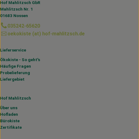
Hof Mahlitzsch GbR
Mahlitzsch Nr. 1
01683 Nossen
035242-65620
oekokiste (at) hof-mahlitzsch.de
Lieferservice
Ökokiste - So geht's
Häufige Fragen
Probelieferung
Liefergebiet
Hof Mahlitzsch
Über uns
Hofladen
Bürokiste
Zertifikate