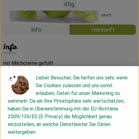
85g
#31217
2,99 €
/ 85g
35,18 €
/ 1kg
7% MwSt
Info
Herkunft
Info
mit Milchcreme gefüllt
Lieber Besucher, Sie helfen uns sehr, wenn
Produktinformationen
Sie Cookies zulassen und uns somit
erlauben, Daten für unser Marketing zu
sammeln. Da wir Ihre Privatsphäre sehr wertschätzen,
Zutaten
haben Sie in Übereinstimmung mit der EU-Richtlinie
2009/136/EG (E-Privacy) die Möglichkeit genau
einzustellen, an welche Dienstleister Sie Daten
Nährwert-Info
weitergeben.