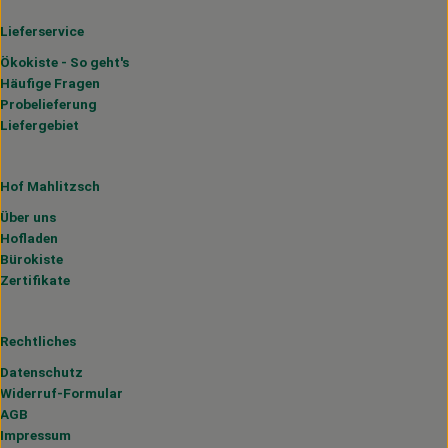
Lieferservice
Ökokiste - So geht's
Häufige Fragen
Probelieferung
Liefergebiet
Hof Mahlitzsch
Über uns
Hofladen
Bürokiste
Zertifikate
Rechtliches
Datenschutz
Widerruf-Formular
AGB
Impressum