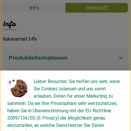
Info
Herkunft
Info
Kakaoanteil 34%
Produktinformationen
Zutaten
Lieber Besucher, Sie helfen uns sehr, wenn
Sie Cookies zulassen und uns somit
erlauben, Daten für unser Marketing zu
Nährwert-Info
sammeln. Da wir Ihre Privatsphäre sehr wertschätzen,
haben Sie in Übereinstimmung mit der EU-Richtlinie
2009/136/EG (E-Privacy) die Möglichkeit genau
Produktdatenblatt
einzustellen, an welche Dienstleister Sie Daten