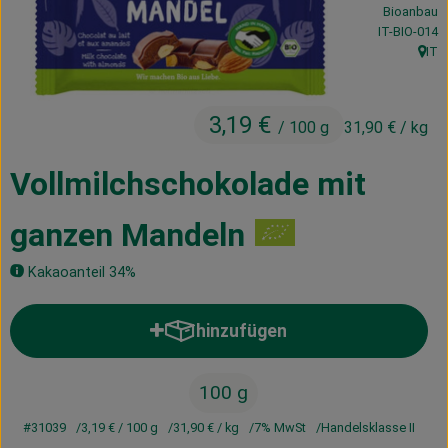
Bioanbau
Kühltheke
, Kontrollstel
IT-BIO-014
IT
Vorratskammer
, Her
Getränke
3,19 €
/ 100 g
31,90 €
/ kg
Haus, Garten & Co.
Vollmilchschokolade mit
Über uns
ganzen Mandeln
Lieferservice
Kakaoanteil 34%
Neues vom Hof
hinzufügen
Produkt zum Warenkorb hinzufü
Blog
100 g
#31039
3,19 €
/ 100 g
31,90 €
/ kg
7% MwSt
Handelsklasse II