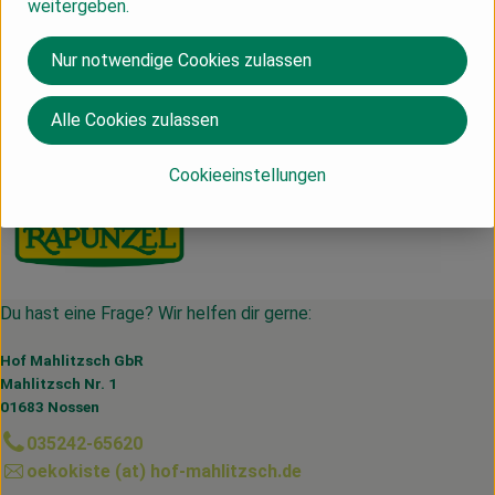
weitergeben.
Nur notwendige Cookies zulassen
Herkunft
Alle Cookies zulassen
IT
Rapunzel
Cookieeinstellungen
Du hast eine Frage? Wir helfen dir gerne:
Hof Mahlitzsch GbR
Mahlitzsch Nr. 1
01683 Nossen
035242-65620
oekokiste (at) hof-mahlitzsch.de