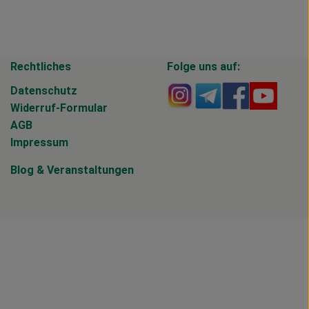
Rechtliches
Folge uns auf:
Externer Link zu https
Externer Link zu 
Externer Li
Extern
Datenschutz
Widerruf-Formular
AGB
Impressum
Blog
&
Veranstaltungen