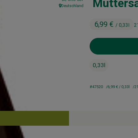
Muttersa
Deutschland
, Herkunft:
6,99 €
/ 0,33l
2
0,33l
#47520
6,99 €
/ 0,33l
2