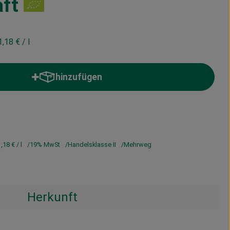
ft
1,18 €
/ l
hinzufügen
Produkt zum Warenkorb hinzufügen
1,18 €
/ l
19% MwSt
Handelsklasse II
Mehrweg
Herkunft