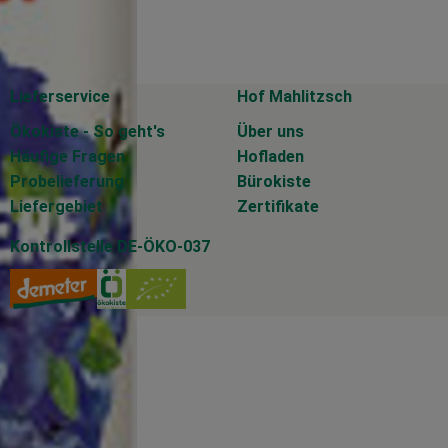
Lieferservice
Hof Mahlitzsch
Ökokiste - So geht's
Über uns
Häufige Fragen
Hofladen
Probelieferung
Bürokiste
Liefergebiet
Zertifikate
Kontrollstelle DE-ÖKO-037