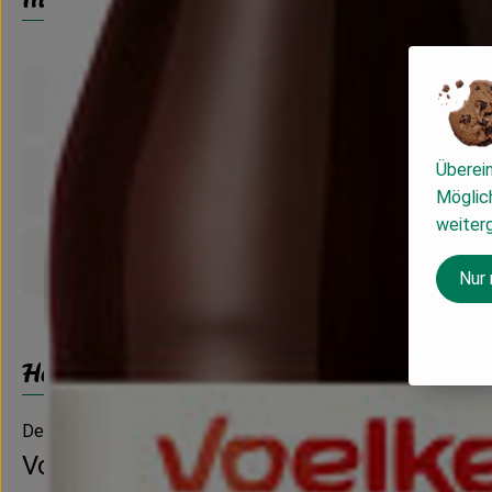
Produktinformationen
Überei
Nährwert-Info
Möglich
weiter
Produktdatenblatt
Nur
Herkunft
Deutschland
Voelkel