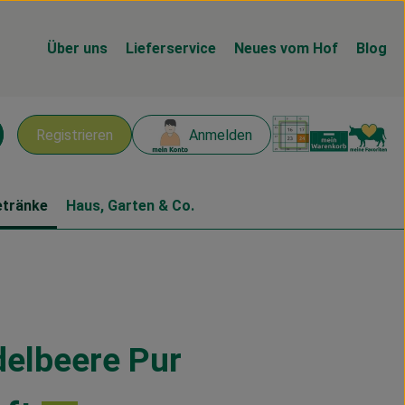
Über uns
Lieferservice
Neues vom Hof
Blog
Warenk
L
Registrieren
Anmelden
chen
etränke
Haus, Garten & Co.
elbeere Pur
gen