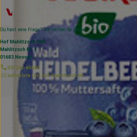
Du hast eine Frage? Wir helfen dir gerne:
Hof Mahlitzsch GbR
Mahlitzsch Nr. 1
01683 Nossen
035242-65620
oekokiste (at) hof-mahlitzsch.de