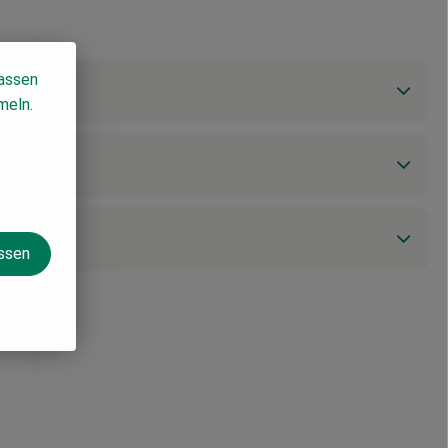
lassen
meln.
assen