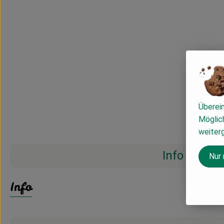
Überei
Möglich
weiter
Info
Nur
Info