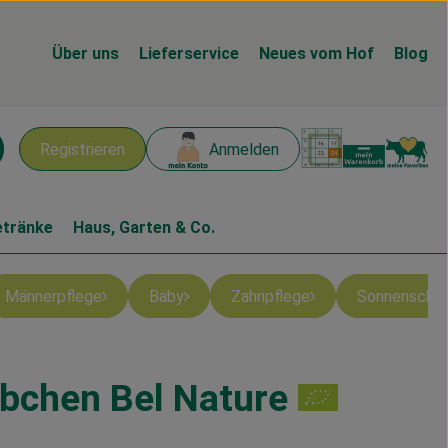
Über uns
Lieferservice
Neues vom Hof
Blog
Warenk
L
Registrieren
Anmelden
chen
etränke
Haus, Garten & Co.
Männerpflege
Baby
Zahnpflege
Sonnenschu
bchen Bel Nature
n