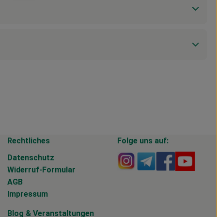
Rechtliches
Folge uns auf:
Externer Link zu https
Externer Link zu 
Externer Li
Extern
Datenschutz
Widerruf-Formular
AGB
Impressum
Blog
&
Veranstaltungen