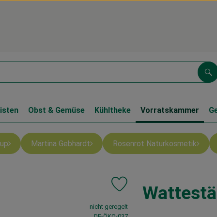
Su
isten
Obst & Gemüse
Kühltheke
Vorratskammer
G
up
Martina Gebhardt
Rosenrot Naturkosmetik
Wattestä
Produkt zu Favouriten hinzufüge
, Verband:
nicht geregelt
, Kontrollstelle:
DE-ÖKO-037